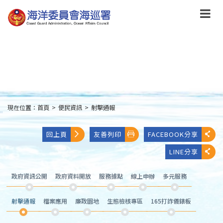
跳
到
主
要
內
容
Skip
to
main
content
現在位置：
首頁
>
便民資訊
>
射擊通報
:::
回上頁
友善列印
FACEBOOK分享
LINE分享
政府資訊公開
政府資料開放
服務據點
線上申辦
多元服務
射擊通報
檔案應用
廉政園地
生態檢核專區
165打詐儀錶板