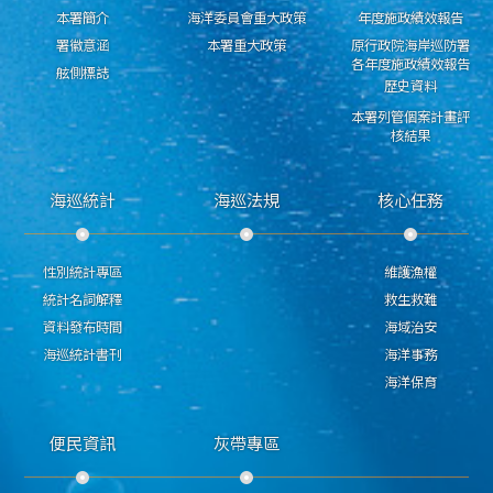
本署簡介
海洋委員會重大政策
年度施政績效報告
署徽意涵
本署重大政策
原行政院海岸巡防署
各年度施政績效報告
舷側標誌
歷史資料
本署列管個案計畫評
核結果
海巡統計
海巡法規
核心任務
性別統計專區
維護漁權
統計名詞解釋
救生救難
資料發布時間
海域治安
海巡統計書刊
海洋事務
海洋保育
便民資訊
灰帶專區