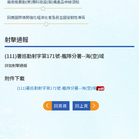
廠商推薦勤(業)務科技設(裝)備產品申辦須知
因應國際情勢強化經濟社會及民生國安韌性專區
射擊通報
(111)署巡勤射字第171號-艦隊分署--海(空)域
詳如射擊通報
附件下載
(111)署巡勤射字第171號-艦隊分署--海(空)域
回頁首
回上頁