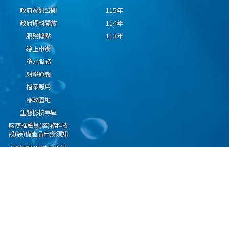
政府資訊公開
115年
政府資料開放
114年
服務據點
113年
線上申辦
多元服務
射擊通報
檔案應用
廉政園地
生態檢核專區
廠商推薦勤(業)務科技
設(裝)備產品申辦須知
因應國際情勢強化經
濟社會及民生國安韌
性專區
隱私權保護宣告
資通安全政策
資料開放宣告