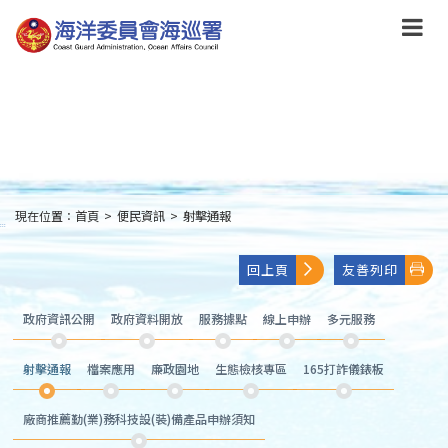
跳
到
主
要
內
容
Skip
to
main
content
現在位置：
首頁
>
便民資訊
>
射擊通報
:::
回上頁
友善列印
政府資訊公開
政府資料開放
服務據點
線上申辦
多元服務
射擊通報
檔案應用
廉政園地
生態檢核專區
165打詐儀錶板
廠商推薦勤(業)務科技設(裝)備產品申辦須知