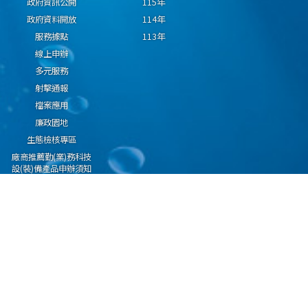
政府資訊公開
115年
政府資料開放
114年
服務據點
113年
線上申辦
多元服務
射擊通報
檔案應用
廉政園地
生態檢核專區
廠商推薦勤(業)務科技
設(裝)備產品申辦須知
因應國際情勢強化經
濟社會及民生國安韌
性專區
隱私權保護宣告
資通安全政策
資料開放宣告
海洋委員會海巡署版權所有 copyright 2009 海巡報案專線：118