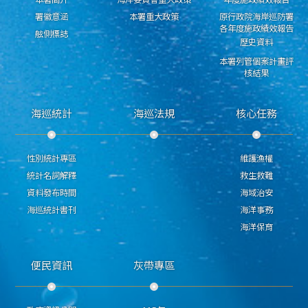
署徽意涵
本署重大政策
原行政院海岸巡防署
各年度施政績效報告
舷側標誌
歷史資料
本署列管個案計畫評
核結果
海巡統計
海巡法規
核心任務
性別統計專區
維護漁權
統計名詞解釋
救生救難
資料發布時間
海域治安
海巡統計書刊
海洋事務
海洋保育
便民資訊
灰帶專區