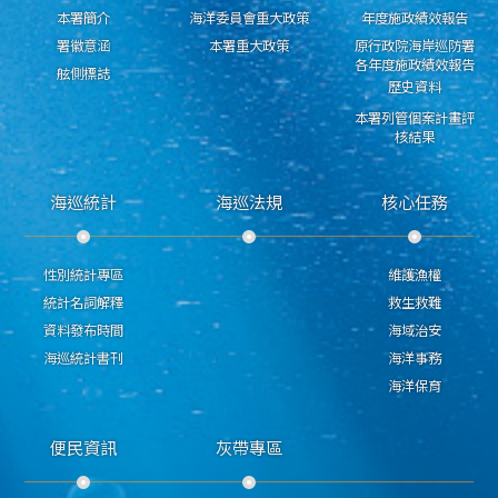
本署簡介
海洋委員會重大政策
年度施政績效報告
署徽意涵
本署重大政策
原行政院海岸巡防署
各年度施政績效報告
舷側標誌
歷史資料
本署列管個案計畫評
核結果
海巡統計
海巡法規
核心任務
性別統計專區
維護漁權
統計名詞解釋
救生救難
資料發布時間
海域治安
海巡統計書刊
海洋事務
海洋保育
便民資訊
灰帶專區