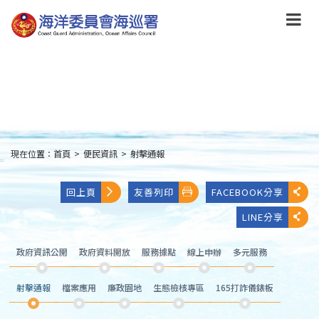
跳
到
主
要
內
容
Skip
to
main
content
現在位置：
首頁
>
便民資訊
>
射擊通報
:::
回上頁
友善列印
FACEBOOK分享
LINE分享
政府資訊公開
政府資料開放
服務據點
線上申辦
多元服務
射擊通報
檔案應用
廉政園地
生態檢核專區
165打詐儀錶板