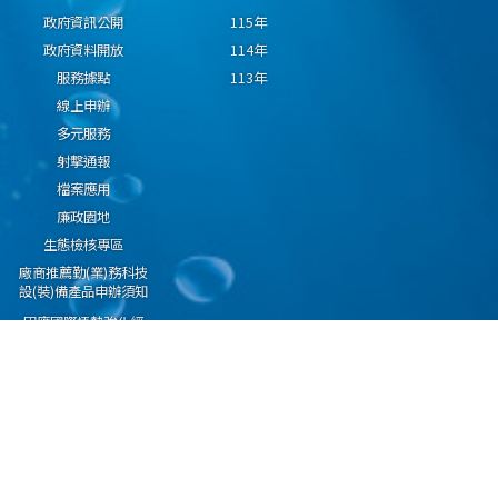
政府資訊公開
115年
政府資料開放
114年
服務據點
113年
線上申辦
多元服務
射擊通報
檔案應用
廉政園地
生態檢核專區
廠商推薦勤(業)務科技
設(裝)備產品申辦須知
因應國際情勢強化經
濟社會及民生國安韌
性專區
隱私權保護宣告
資通安全政策
資料開放宣告