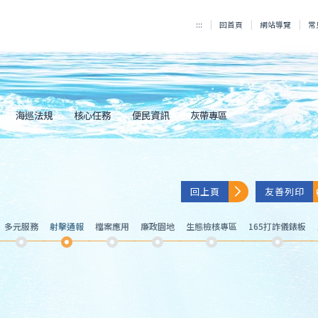
:::
回首頁
網站導覽
常
海巡法規
核心任務
便民資訊
灰帶專區
回上頁
友善列印
多元服務
射擊通報
檔案應用
廉政園地
生態檢核專區
165打詐儀錶板