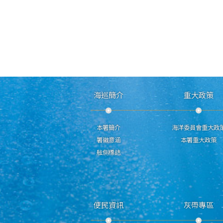
海巡簡介
重大政策
本署簡介
海洋委員會重大政
署徽意涵
本署重大政策
舷側標誌
便民資訊
灰帶專區