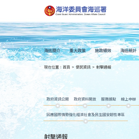
跳
到
主
要
內
容
Skip
to
main
content
海巡簡介
重大政策
施政績效
海巡統計
現在位置：
首頁
>
便民資訊
>
射擊通報
:::
政府資訊公開
政府資料開放
服務據點
線上申辦
因應國際情勢強化經濟社會及民生國安韌性專區
射擊通報