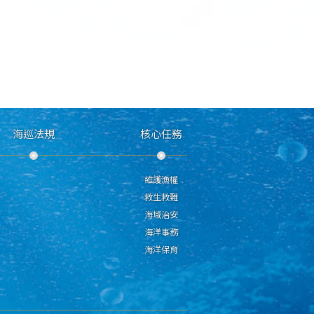
海巡法規
核心任務
維護漁權
救生救難
海域治安
海洋事務
海洋保育