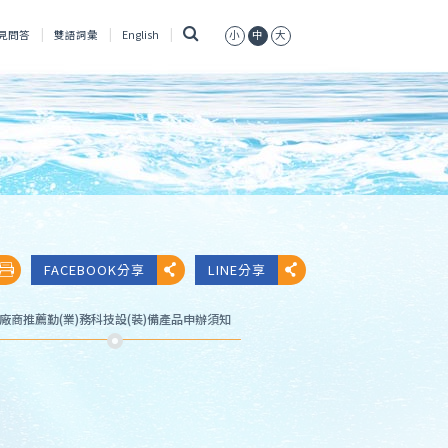
搜
見問答
雙語詞彙
English
小
中
大
尋
FACEBOOK分享
LINE分享
廠商推薦勤(業)務科技設(裝)備產品申辦須知