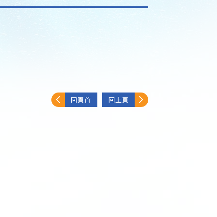
回頁首
回上頁