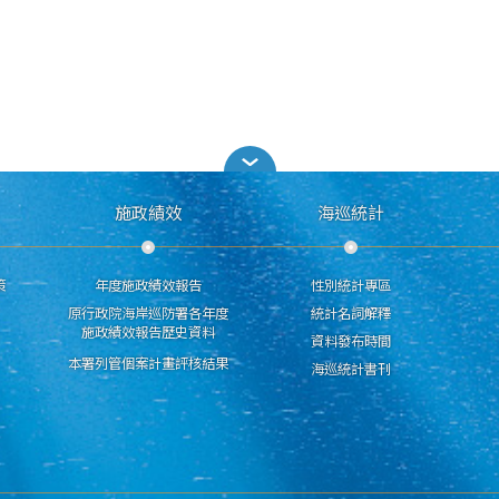
施政績效
海巡統計
策
年度施政績效報告
性別統計專區
原行政院海岸巡防署各年度
統計名詞解釋
施政績效報告歷史資料
資料發布時間
本署列管個案計畫評核結果
海巡統計書刊