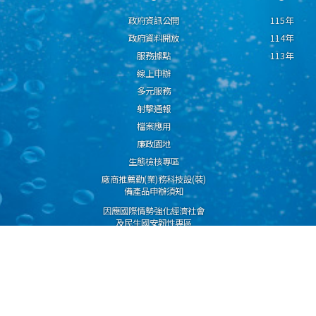
政府資訊公開
115年
政府資料開放
114年
服務據點
113年
線上申辦
多元服務
射擊通報
檔案應用
廉政園地
生態檢核專區
廠商推薦勤(業)務科技設(裝)
備產品申辦須知
因應國際情勢強化經濟社會
及民生國安韌性專區
隱私權保護宣告
資通安全政策
資料開放宣告