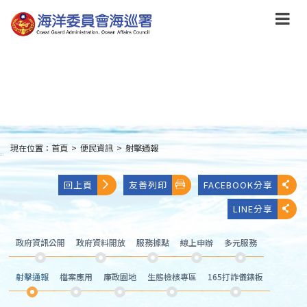
跳
到
主
要
內
容
Skip
to
main
content
現在位置：
首頁
>
便民資訊
>
射擊通報
:::
回上頁
友善列印
FACEBOOK分享
LINE分享
政府資訊公開
政府資料開放
服務據點
線上申辦
多元服務
射擊通報
檔案應用
廉政園地
生態檢核專區
165打詐儀錶板