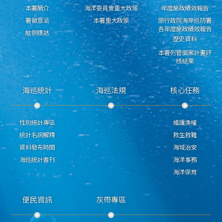
本署簡介
海洋委員會重大政策
年度施政績效報告
署徽意涵
本署重大政策
原行政院海岸巡防署
各年度施政績效報告
舷側標誌
歷史資料
本署列管個案計畫評
核結果
海巡統計
海巡法規
核心任務
性別統計專區
維護漁權
統計名詞解釋
救生救難
資料發布時間
海域治安
海巡統計書刊
海洋事務
海洋保育
便民資訊
灰帶專區