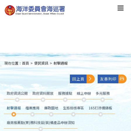
跳
到
主
要
內
容
Skip
to
main
content
現在位置：
首頁
>
便民資訊
>
射擊通報
:::
回上頁
友善列印
政府資訊公開
政府資料開放
服務據點
線上申辦
多元服務
射擊通報
檔案應用
廉政園地
生態檢核專區
165打詐儀錶板
廠商推薦勤(業)務科技設(裝)備產品申辦須知