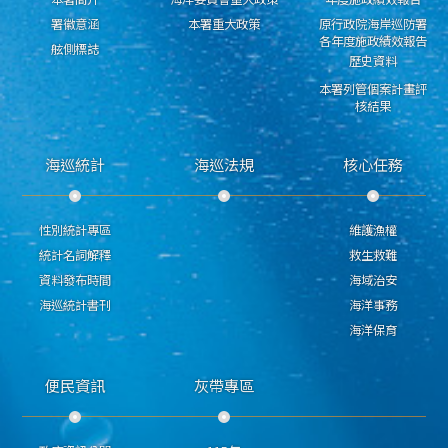
署徽意涵
本署重大政策
原行政院海岸巡防署
各年度施政績效報告
舷側標誌
歷史資料
本署列管個案計畫評
核結果
海巡統計
海巡法規
核心任務
性別統計專區
維護漁權
統計名詞解釋
救生救難
資料發布時間
海域治安
海巡統計書刊
海洋事務
海洋保育
便民資訊
灰帶專區