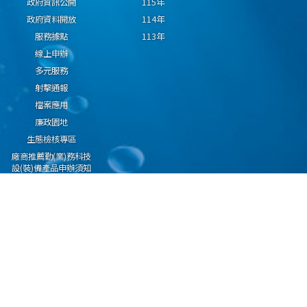
政府資訊公開
115年
政府資料開放
114年
服務據點
113年
線上申辦
多元服務
射擊通報
檔案應用
廉政園地
生態檢核專區
廠商推薦勤(業)務科技
設(裝)備產品申辦須知
因應國際情勢強化經
濟社會及民生國安韌
性專區
隱私權保護宣告
資通安全政策
資料開放宣告
海洋委員會海巡署版權所有 copyright 2009 海巡報案專線：118