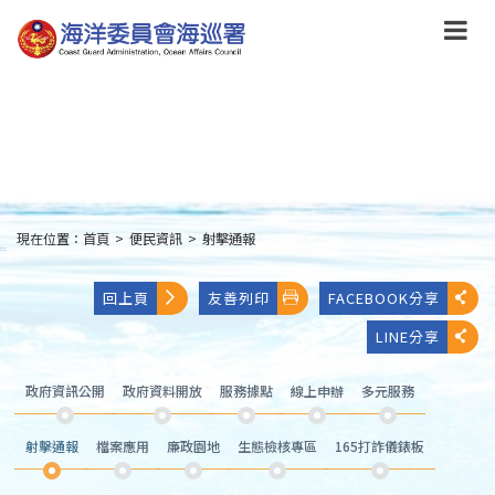
跳
到
主
要
內
容
Skip
to
main
content
現在位置：
首頁
>
便民資訊
>
射擊通報
:::
回上頁
友善列印
FACEBOOK分享
LINE分享
政府資訊公開
政府資料開放
服務據點
線上申辦
多元服務
射擊通報
檔案應用
廉政園地
生態檢核專區
165打詐儀錶板