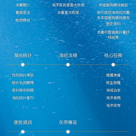
本署簡介
海洋委員會重大政策
年度施政績效報告
署徽意涵
本署重大政策
原行政院海岸巡防署
各年度施政績效報告
舷側標誌
歷史資料
本署列管個案計畫評
核結果
海巡統計
海巡法規
核心任務
性別統計專區
維護漁權
統計名詞解釋
救生救難
資料發布時間
海域治安
海巡統計書刊
海洋事務
海洋保育
便民資訊
灰帶專區