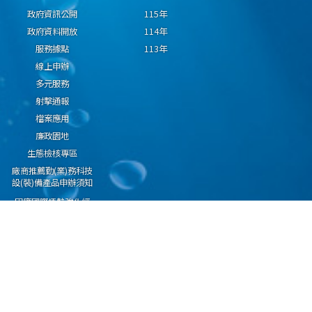
政府資訊公開
115年
政府資料開放
114年
服務據點
113年
線上申辦
多元服務
射擊通報
檔案應用
廉政園地
生態檢核專區
廠商推薦勤(業)務科技
設(裝)備產品申辦須知
因應國際情勢強化經
濟社會及民生國安韌
性專區
隱私權保護宣告
資通安全政策
資料開放宣告