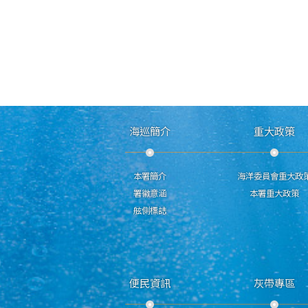
海巡簡介
重大政策
本署簡介
海洋委員會重大政
署徽意涵
本署重大政策
舷側標誌
便民資訊
灰帶專區