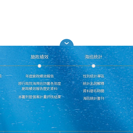
施政績效
海巡統計
策
年度施政績效報告
性別統計專區
原行政院海岸巡防署各年度
統計名詞解釋
施政績效報告歷史資料
資料發布時間
本署列管個案計畫評核結果
海巡統計書刊