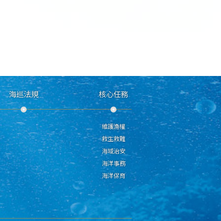
海巡法規
核心任務
維護漁權
救生救難
海域治安
海洋事務
海洋保育