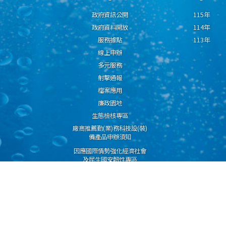
政府資訊公開
115年
政府資料開放
114年
服務據點
113年
線上申辦
多元服務
射擊通報
檔案應用
廉政園地
生態檢核專區
廠商推薦勤(業)務科技設(裝)
備產品申辦須知
因應國際情勢強化經濟社會
及民生國安韌性專區
隱私權保護宣告
資通安全政策
資料開放宣告