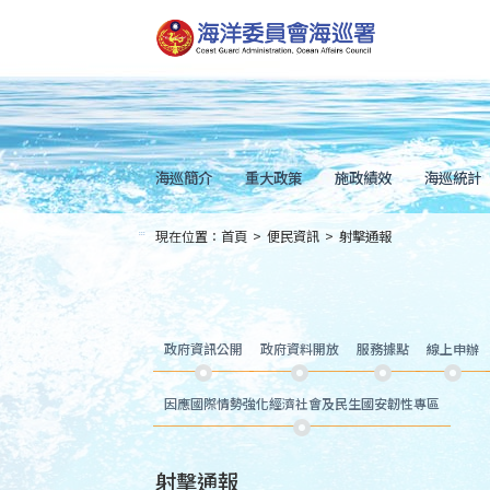
跳
到
主
要
內
容
Skip
to
main
content
海巡簡介
重大政策
施政績效
海巡統計
現在位置：
首頁
>
便民資訊
>
射擊通報
:::
政府資訊公開
政府資料開放
服務據點
線上申辦
因應國際情勢強化經濟社會及民生國安韌性專區
射擊通報