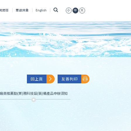
搜
見問答
雙語詞彙
English
小
中
大
尋
回上頁
友善列印
廠商推薦勤(業)務科技設(裝)備產品申辦須知