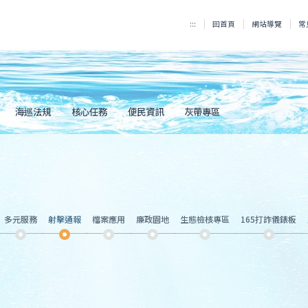
:::
回首頁
網站導覽
常
海巡法規
核心任務
便民資訊
灰帶專區
多元服務
射擊通報
檔案應用
廉政園地
生態檢核專區
165打詐儀錶板