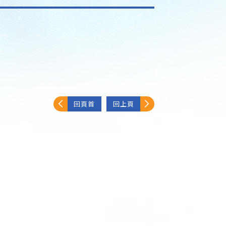
回頁首
回上頁