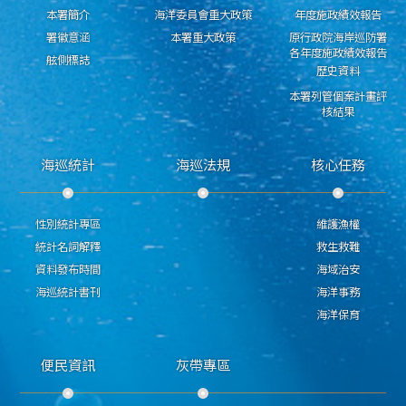
本署簡介
海洋委員會重大政策
年度施政績效報告
署徽意涵
本署重大政策
原行政院海岸巡防署
各年度施政績效報告
舷側標誌
歷史資料
本署列管個案計畫評
核結果
海巡統計
海巡法規
核心任務
性別統計專區
維護漁權
統計名詞解釋
救生救難
資料發布時間
海域治安
海巡統計書刊
海洋事務
海洋保育
便民資訊
灰帶專區