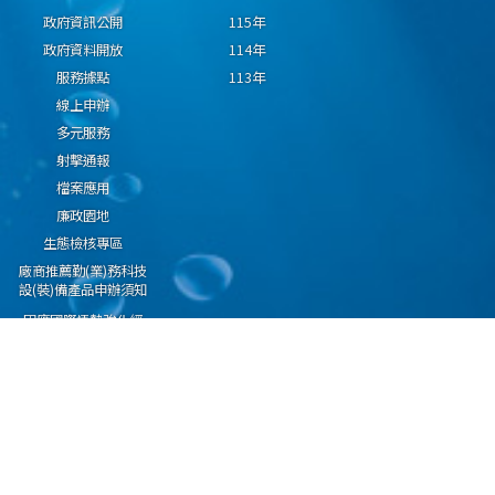
政府資訊公開
115年
政府資料開放
114年
服務據點
113年
線上申辦
多元服務
射擊通報
檔案應用
廉政園地
生態檢核專區
廠商推薦勤(業)務科技
設(裝)備產品申辦須知
因應國際情勢強化經
濟社會及民生國安韌
性專區
隱私權保護宣告
資通安全政策
資料開放宣告