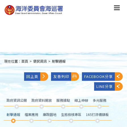
跳
到
主
要
內
容
Skip
to
main
content
現在位置：
首頁
>
便民資訊
>
射擊通報
:::
回上頁
友善列印
FACEBOOK分享
LINE分享
政府資訊公開
政府資料開放
服務據點
線上申辦
多元服務
射擊通報
檔案應用
廉政園地
生態檢核專區
165打詐儀錶板