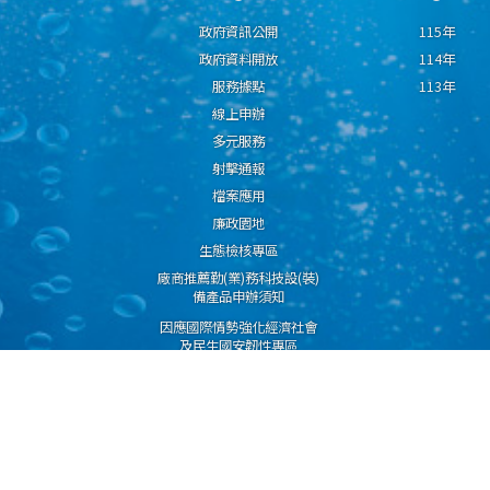
政府資訊公開
115年
政府資料開放
114年
服務據點
113年
線上申辦
多元服務
射擊通報
檔案應用
廉政園地
生態檢核專區
廠商推薦勤(業)務科技設(裝)
備產品申辦須知
因應國際情勢強化經濟社會
及民生國安韌性專區
隱私權保護宣告
資通安全政策
資料開放宣告