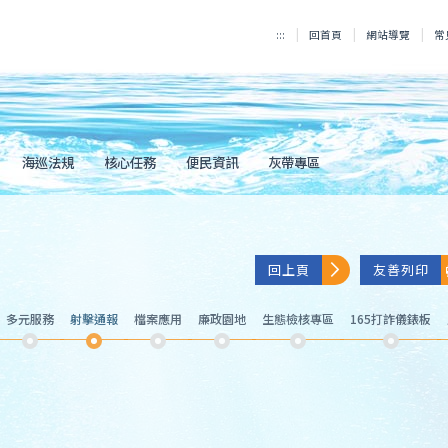
:::
回首頁
網站導覽
常
海巡法規
核心任務
便民資訊
灰帶專區
回上頁
友善列印
多元服務
射擊通報
檔案應用
廉政園地
生態檢核專區
165打詐儀錶板