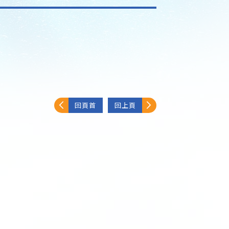
回頁首
回上頁