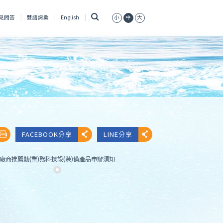
搜
見問答
雙語詞彙
English
小
中
大
尋
FACEBOOK分享
LINE分享
廠商推薦勤(業)務科技設(裝)備產品申辦須知