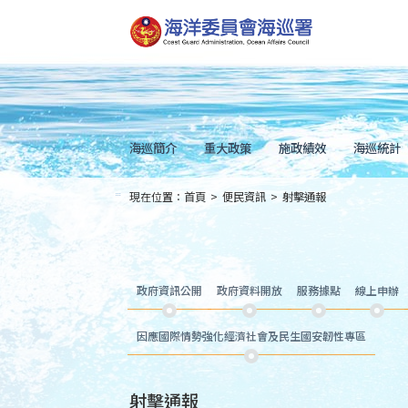
跳
到
主
要
內
容
Skip
to
main
content
海巡簡介
重大政策
施政績效
海巡統計
現在位置：
首頁
>
便民資訊
>
射擊通報
:::
政府資訊公開
政府資料開放
服務據點
線上申辦
因應國際情勢強化經濟社會及民生國安韌性專區
射擊通報