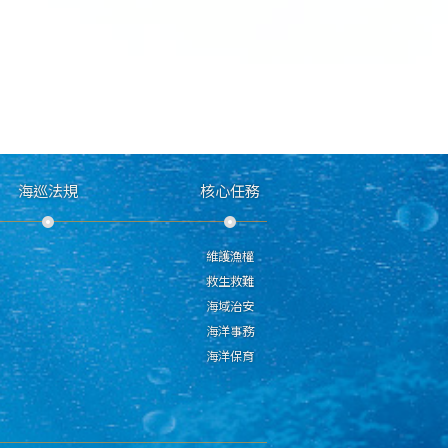
海巡法規
核心任務
維護漁權
救生救難
海域治安
海洋事務
海洋保育