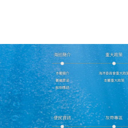
海巡簡介
重大政策
本署簡介
海洋委員會重大政
署徽意涵
本署重大政策
舷側標誌
便民資訊
灰帶專區