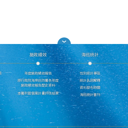
施政績效
海巡統計
策
年度施政績效報告
性別統計專區
原行政院海岸巡防署各年度
統計名詞解釋
施政績效報告歷史資料
資料發布時間
本署列管個案計畫評核結果
海巡統計書刊