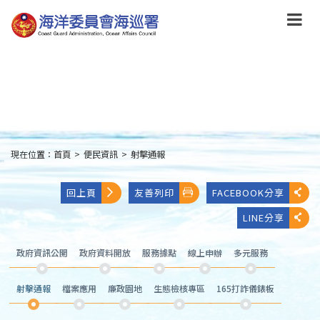
跳
到
主
要
內
容
Skip
to
main
content
現在位置：
首頁
>
便民資訊
>
射擊通報
:::
回上頁
友善列印
FACEBOOK分享
LINE分享
政府資訊公開
政府資料開放
服務據點
線上申辦
多元服務
射擊通報
檔案應用
廉政園地
生態檢核專區
165打詐儀錶板