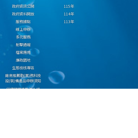
政府資訊公開
115年
政府資料開放
114年
服務據點
113年
線上申辦
多元服務
射擊通報
檔案應用
廉政園地
生態檢核專區
廠商推薦勤(業)務科技
設(裝)備產品申辦須知
因應國際情勢強化經
濟社會及民生國安韌
性專區
隱私權保護宣告
資通安全政策
資料開放宣告