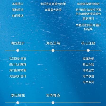
本署簡介
海洋委員會重大政策
年度施政績效報告
署徽意涵
本署重大政策
原行政院海岸巡防署
各年度施政績效報告
舷側標誌
歷史資料
本署列管個案計畫評
核結果
海巡統計
海巡法規
核心任務
性別統計專區
維護漁權
統計名詞解釋
救生救難
資料發布時間
海域治安
海巡統計書刊
海洋事務
海洋保育
便民資訊
灰帶專區