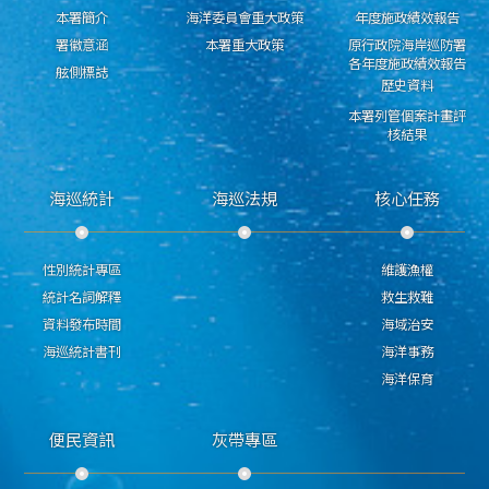
本署簡介
海洋委員會重大政策
年度施政績效報告
署徽意涵
本署重大政策
原行政院海岸巡防署
各年度施政績效報告
舷側標誌
歷史資料
本署列管個案計畫評
核結果
海巡統計
海巡法規
核心任務
性別統計專區
維護漁權
統計名詞解釋
救生救難
資料發布時間
海域治安
海巡統計書刊
海洋事務
海洋保育
便民資訊
灰帶專區