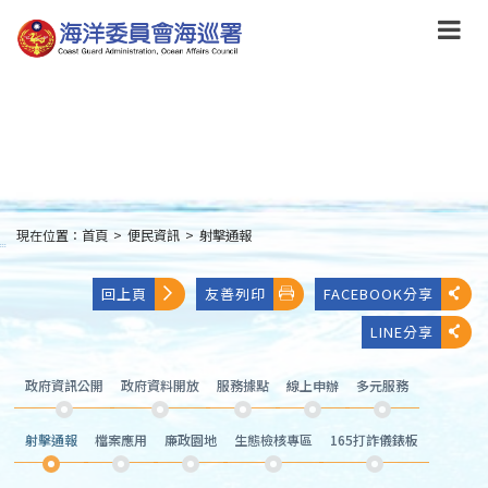
跳
到
主
要
內
容
Skip
to
main
content
現在位置：
首頁
>
便民資訊
>
射擊通報
:::
回上頁
友善列印
FACEBOOK分享
LINE分享
政府資訊公開
政府資料開放
服務據點
線上申辦
多元服務
射擊通報
檔案應用
廉政園地
生態檢核專區
165打詐儀錶板