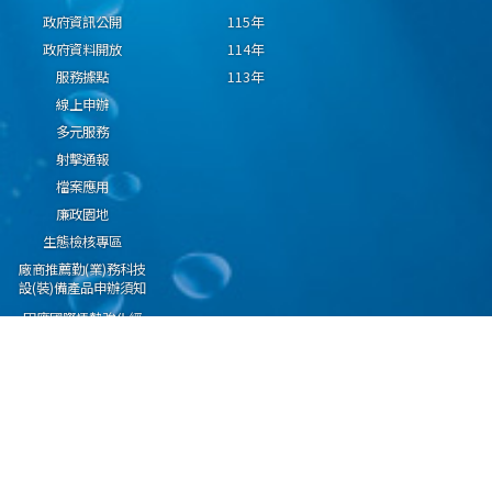
政府資訊公開
115年
政府資料開放
114年
服務據點
113年
線上申辦
多元服務
射擊通報
檔案應用
廉政園地
生態檢核專區
廠商推薦勤(業)務科技
設(裝)備產品申辦須知
因應國際情勢強化經
濟社會及民生國安韌
性專區
隱私權保護宣告
資通安全政策
資料開放宣告