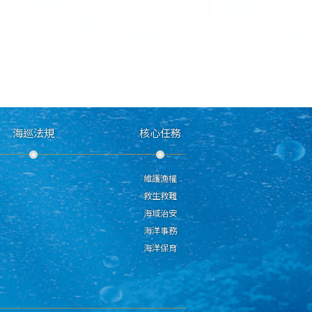
海巡法規
核心任務
維護漁權
救生救難
海域治安
海洋事務
海洋保育