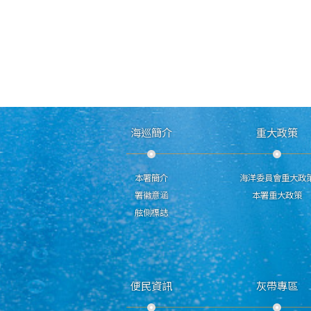
海巡簡介
重大政策
本署簡介
海洋委員會重大政
署徽意涵
本署重大政策
舷側標誌
便民資訊
灰帶專區