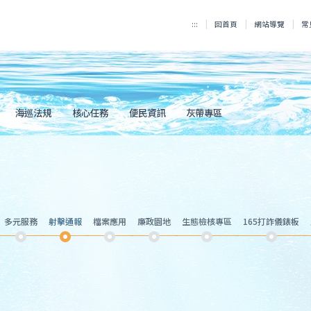
:::
回首頁
網站導覽
常
海巡法規
核心任務
便民資訊
灰帶專區
多元服務
射擊通報
檔案應用
廉政園地
生態檢核專區
165打詐儀錶板