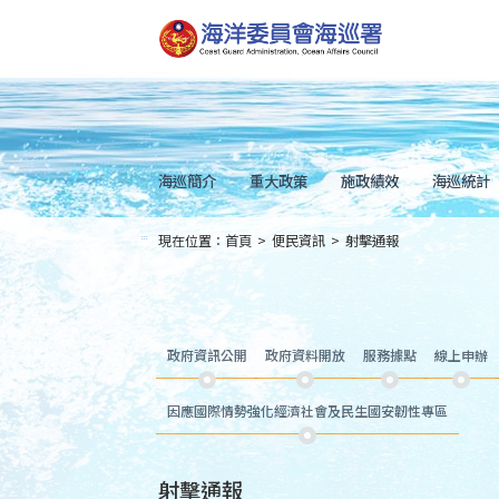
跳
到
主
要
內
容
Skip
to
main
content
海巡簡介
重大政策
施政績效
海巡統計
現在位置：
首頁
>
便民資訊
>
射擊通報
:::
政府資訊公開
政府資料開放
服務據點
線上申辦
因應國際情勢強化經濟社會及民生國安韌性專區
射擊通報