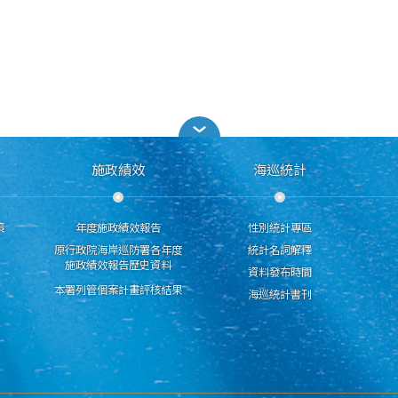
施政績效
海巡統計
策
年度施政績效報告
性別統計專區
原行政院海岸巡防署各年度
統計名詞解釋
施政績效報告歷史資料
資料發布時間
本署列管個案計畫評核結果
海巡統計書刊