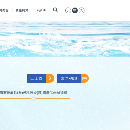
搜
見問答
雙語詞彙
English
小
中
大
尋
回上頁
友善列印
廠商推薦勤(業)務科技設(裝)備產品申辦須知