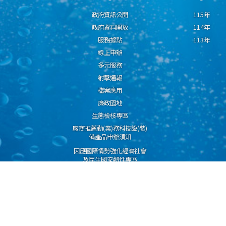
政府資訊公開
115年
政府資料開放
114年
服務據點
113年
線上申辦
多元服務
射擊通報
檔案應用
廉政園地
生態檢核專區
廠商推薦勤(業)務科技設(裝)
備產品申辦須知
因應國際情勢強化經濟社會
及民生國安韌性專區
隱私權保護宣告
資通安全政策
資料開放宣告