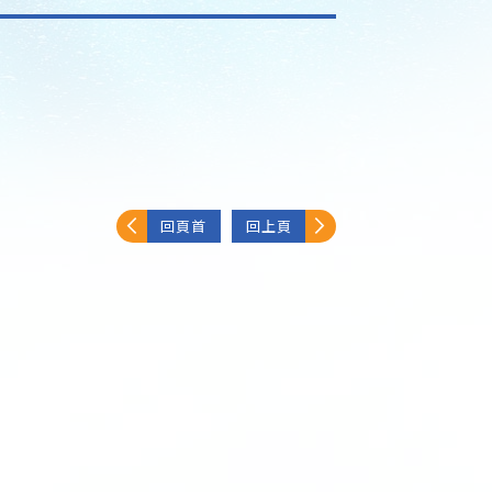
回頁首
回上頁