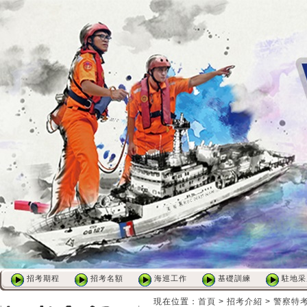
招考期程
招考名額
海巡工作
基礎訓練
駐地采
:::
:::
現在位置
：
首頁
>
招考介紹
>
警察特