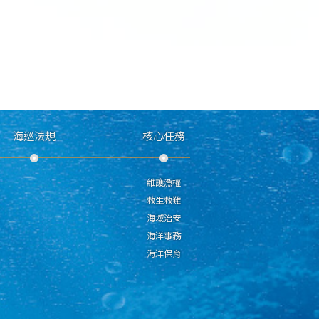
海巡法規
核心任務
維護漁權
救生救難
海域治安
海洋事務
海洋保育