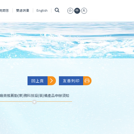
搜
見問答
雙語詞彙
English
小
中
大
尋
回上頁
友善列印
廠商推薦勤(業)務科技設(裝)備產品申辦須知