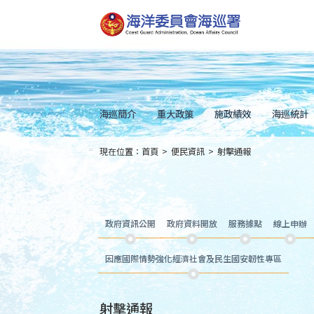
跳
到
主
要
內
容
Skip
to
main
content
海巡簡介
重大政策
施政績效
海巡統計
現在位置：
首頁
>
便民資訊
>
射擊通報
:::
政府資訊公開
政府資料開放
服務據點
線上申辦
因應國際情勢強化經濟社會及民生國安韌性專區
射擊通報