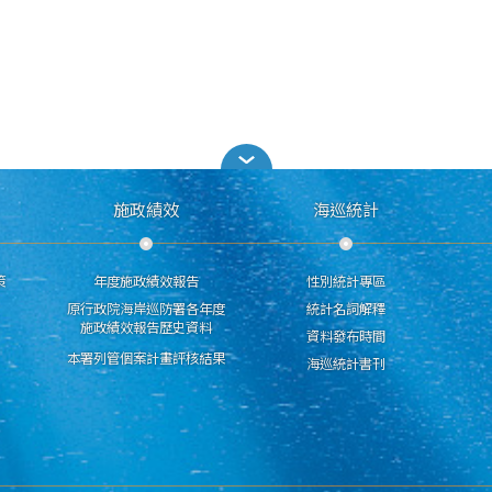
施政績效
海巡統計
策
年度施政績效報告
性別統計專區
原行政院海岸巡防署各年度
統計名詞解釋
施政績效報告歷史資料
資料發布時間
本署列管個案計畫評核結果
海巡統計書刊