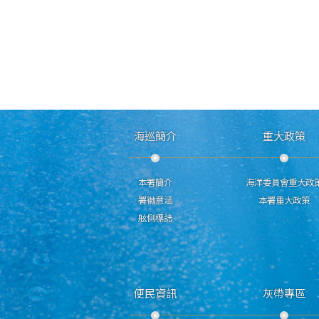
海巡簡介
重大政策
本署簡介
海洋委員會重大政
署徽意涵
本署重大政策
舷側標誌
便民資訊
灰帶專區