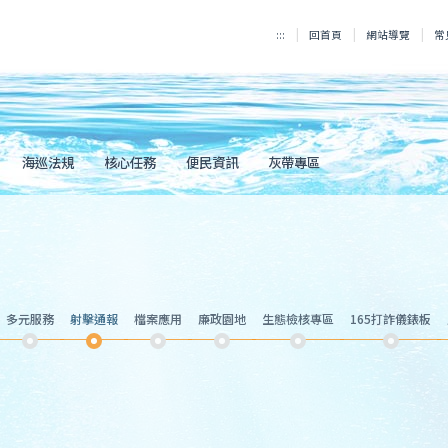
:::
回首頁
網站導覽
常
海巡法規
核心任務
便民資訊
灰帶專區
多元服務
射擊通報
檔案應用
廉政園地
生態檢核專區
165打詐儀錶板