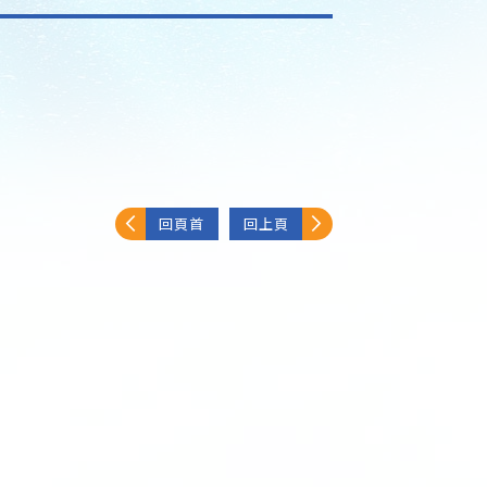
回頁首
回上頁