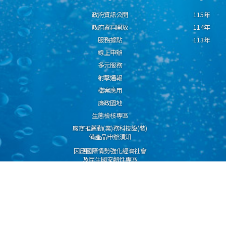
政府資訊公開
115年
政府資料開放
114年
服務據點
113年
線上申辦
多元服務
射擊通報
檔案應用
廉政園地
生態檢核專區
廠商推薦勤(業)務科技設(裝)
備產品申辦須知
因應國際情勢強化經濟社會
及民生國安韌性專區
隱私權保護宣告
資通安全政策
資料開放宣告