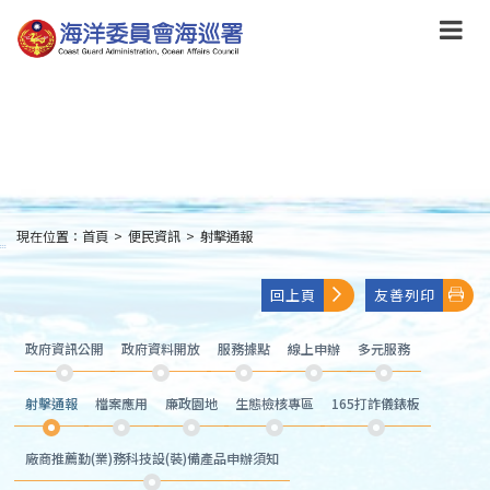
跳
到
主
要
內
容
Skip
to
main
content
現在位置：
首頁
>
便民資訊
>
射擊通報
:::
回上頁
友善列印
政府資訊公開
政府資料開放
服務據點
線上申辦
多元服務
射擊通報
檔案應用
廉政園地
生態檢核專區
165打詐儀錶板
廠商推薦勤(業)務科技設(裝)備產品申辦須知