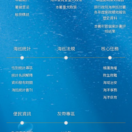
署徽意涵
本署重大政策
原行政院海岸巡防署
各年度施政績效報告
舷側標誌
歷史資料
本署列管個案計畫評
核結果
海巡統計
海巡法規
核心任務
性別統計專區
維護漁權
統計名詞解釋
救生救難
資料發布時間
海域治安
海巡統計書刊
海洋事務
海洋保育
便民資訊
灰帶專區