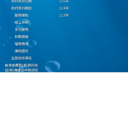
政府資訊公開
115年
政府資料開放
114年
服務據點
113年
線上申辦
多元服務
射擊通報
檔案應用
廉政園地
生態檢核專區
廠商推薦勤(業)務科技
設(裝)備產品申辦須知
因應國際情勢強化經
濟社會及民生國安韌
性專區
隱私權保護宣告
資通安全政策
資料開放宣告
海洋委員會海巡署版權所有 copyright 2009 海巡報案專線：118