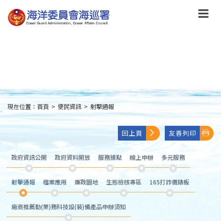
跳
到
主
要
內
容
Skip
to
main
content
現在位置：
首頁
>
便民資訊
>
射擊通報
:::
回上頁
友善列印
政府資訊公開
政府資料開放
服務據點
線上申辦
多元服務
射擊通報
檔案應用
廉政園地
生態檢核專區
165打詐儀錶板
廠商推薦勤(業)務科技設(裝)備產品申辦須知