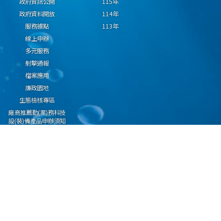
政府資訊公開
115年
政府資料開放
114年
服務據點
113年
線上申辦
多元服務
射擊通報
檔案應用
廉政園地
生態檢核專區
廠商推薦勤(業)務科技
設(裝)備產品申辦須知
因應國際情勢強化經
濟社會及民生國安韌
性專區
隱私權保護宣告
資通安全政策
資料開放宣告
海洋委員會海巡署版權所有 copyright 2009 海巡報案專線：118