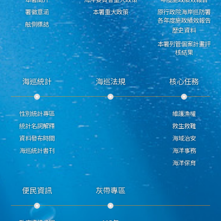
署徽意涵
本署重大政策
原行政院海岸巡防署
各年度施政績效報告
舷側標誌
歷史資料
本署列管個案計畫評
核結果
海巡統計
海巡法規
核心任務
性別統計專區
維護漁權
統計名詞解釋
救生救難
資料發布時間
海域治安
海巡統計書刊
海洋事務
海洋保育
便民資訊
灰帶專區