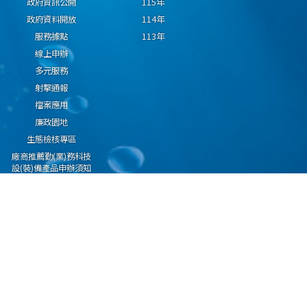
政府資訊公開
115年
政府資料開放
114年
服務據點
113年
線上申辦
多元服務
射擊通報
檔案應用
廉政園地
生態檢核專區
廠商推薦勤(業)務科技
設(裝)備產品申辦須知
因應國際情勢強化經
濟社會及民生國安韌
性專區
隱私權保護宣告
資通安全政策
資料開放宣告
海洋委員會海巡署版權所有 copyright 2009 海巡報案專線：118