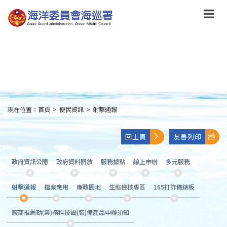
跳
到
主
要
內
容
Skip
to
main
content
現在位置：
首頁
>
便民資訊
>
射擊通報
:::
回上頁
友善列印
政府資訊公開
政府資料開放
服務據點
線上申辦
多元服務
射擊通報
檔案應用
廉政園地
生態檢核專區
165打詐儀錶板
廠商推薦勤(業)務科技設(裝)備產品申辦須知