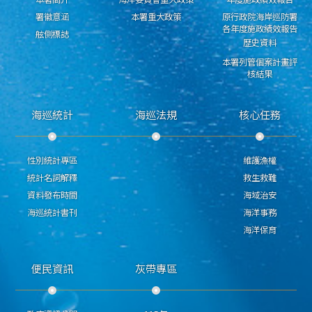
署徽意涵
本署重大政策
原行政院海岸巡防署
各年度施政績效報告
舷側標誌
歷史資料
本署列管個案計畫評
核結果
海巡統計
海巡法規
核心任務
性別統計專區
維護漁權
統計名詞解釋
救生救難
資料發布時間
海域治安
海巡統計書刊
海洋事務
海洋保育
便民資訊
灰帶專區