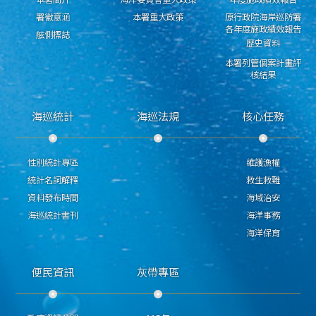
署徽意涵
本署重大政策
原行政院海岸巡防署
各年度施政績效報告
舷側標誌
歷史資料
本署列管個案計畫評
核結果
海巡統計
海巡法規
核心任務
性別統計專區
維護漁權
統計名詞解釋
救生救難
資料發布時間
海域治安
海巡統計書刊
海洋事務
海洋保育
便民資訊
灰帶專區