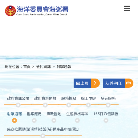
跳
到
主
要
內
容
Skip
to
main
content
現在位置：
首頁
>
便民資訊
>
射擊通報
:::
回上頁
友善列印
政府資訊公開
政府資料開放
服務據點
線上申辦
多元服務
射擊通報
檔案應用
廉政園地
生態檢核專區
165打詐儀錶板
廠商推薦勤(業)務科技設(裝)備產品申辦須知