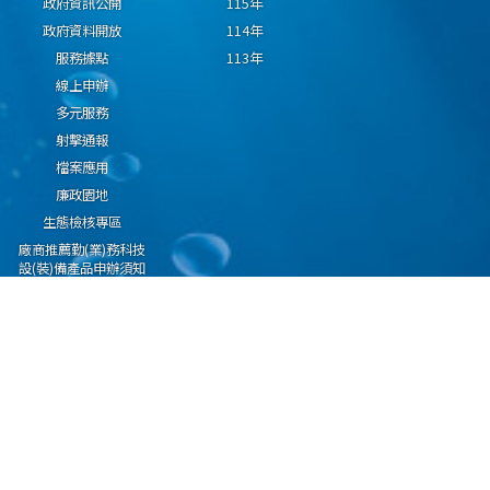
政府資訊公開
115年
政府資料開放
114年
服務據點
113年
線上申辦
多元服務
射擊通報
檔案應用
廉政園地
生態檢核專區
廠商推薦勤(業)務科技
設(裝)備產品申辦須知
因應國際情勢強化經
濟社會及民生國安韌
性專區
隱私權保護宣告
資通安全政策
資料開放宣告
海洋委員會海巡署版權所有 copyright 2009 海巡報案專線：118