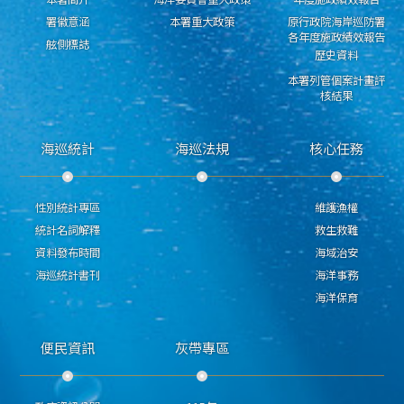
署徽意涵
本署重大政策
原行政院海岸巡防署
各年度施政績效報告
舷側標誌
歷史資料
本署列管個案計畫評
核結果
海巡統計
海巡法規
核心任務
性別統計專區
維護漁權
統計名詞解釋
救生救難
資料發布時間
海域治安
海巡統計書刊
海洋事務
海洋保育
便民資訊
灰帶專區