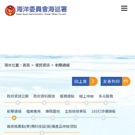
跳
到
主
要
內
容
Skip
to
main
content
現在位置：
首頁
>
便民資訊
>
射擊通報
:::
回上頁
友善列印
政府資訊公開
政府資料開放
服務據點
線上申辦
多元服務
射擊通報
檔案應用
廉政園地
生態檢核專區
165打詐儀錶板
廠商推薦勤(業)務科技設(裝)備產品申辦須知