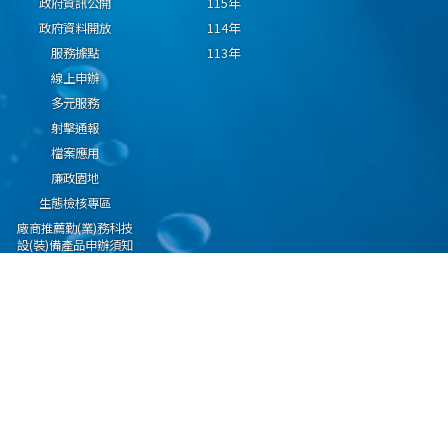
政府資訊公開
115年
政府資料開放
114年
服務據點
113年
線上申辦
多元服務
射擊通報
檔案應用
廉政園地
生態檢核專區
廠商推薦勤(業)務科技
設(裝)備產品申辦須知
因應國際情勢強化經
濟社會及民生國安韌
性專區
隱私權保護宣告
資通安全政策
資料開放宣告
海洋委員會海巡署版權所有 copyright 2009 海巡報案專線：118