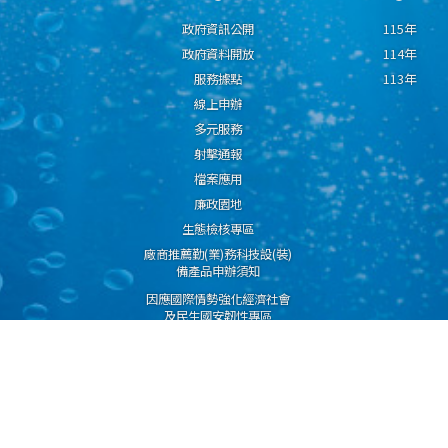
政府資訊公開
115年
政府資料開放
114年
服務據點
113年
線上申辦
多元服務
射擊通報
檔案應用
廉政園地
生態檢核專區
廠商推薦勤(業)務科技設(裝)
備產品申辦須知
因應國際情勢強化經濟社會
及民生國安韌性專區
隱私權保護宣告
資通安全政策
資料開放宣告