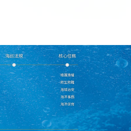
海巡法規
核心任務
維護漁權
救生救難
海域治安
海洋事務
海洋保育