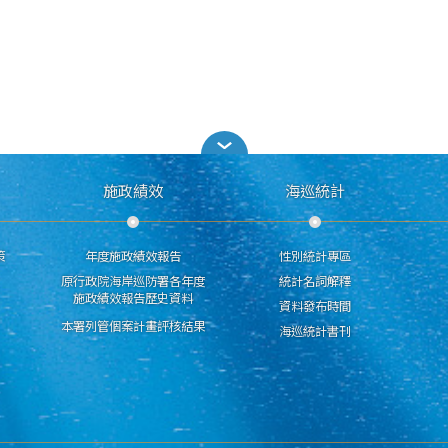
施政績效
海巡統計
策
年度施政績效報告
性別統計專區
原行政院海岸巡防署各年度
統計名詞解釋
施政績效報告歷史資料
資料發布時間
本署列管個案計畫評核結果
海巡統計書刊