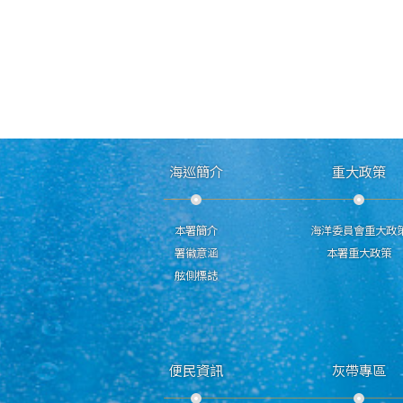
海巡簡介
重大政策
本署簡介
海洋委員會重大政
署徽意涵
本署重大政策
舷側標誌
便民資訊
灰帶專區