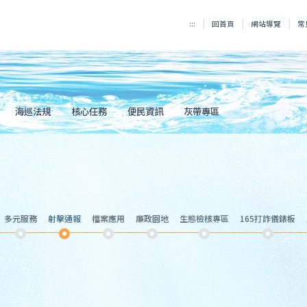
:::
回首頁
網站導覽
常
海巡法規
核心任務
便民資訊
灰帶專區
多元服務
射擊通報
檔案應用
廉政園地
生態檢核專區
165打詐儀錶板