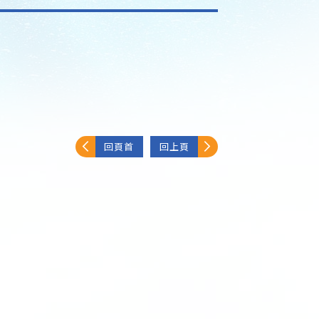
回頁首
回上頁