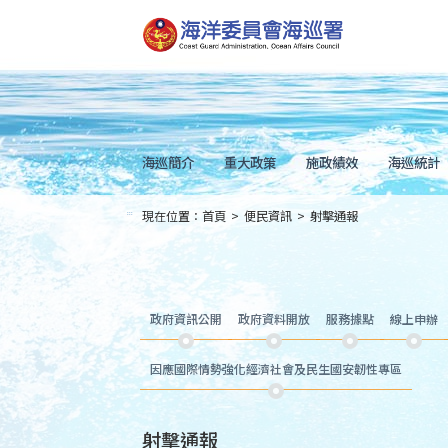
跳
到
主
要
內
容
Skip
to
main
content
海巡簡介
重大政策
施政績效
海巡統計
現在位置：
首頁
>
便民資訊
>
射擊通報
:::
政府資訊公開
政府資料開放
服務據點
線上申辦
因應國際情勢強化經濟社會及民生國安韌性專區
射擊通報