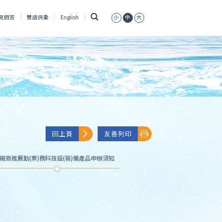
搜
見問答
雙語詞彙
English
小
中
大
尋
回上頁
友善列印
廠商推薦勤(業)務科技設(裝)備產品申辦須知