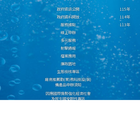
政府資訊公開
115年
政府資料開放
114年
服務據點
113年
線上申辦
多元服務
射擊通報
檔案應用
廉政園地
生態檢核專區
廠商推薦勤(業)務科技設(裝)
備產品申辦須知
因應國際情勢強化經濟社會
及民生國安韌性專區
隱私權保護宣告
資通安全政策
資料開放宣告