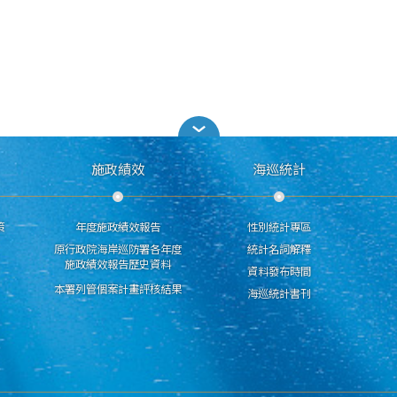
施政績效
海巡統計
策
年度施政績效報告
性別統計專區
原行政院海岸巡防署各年度
統計名詞解釋
施政績效報告歷史資料
資料發布時間
本署列管個案計畫評核結果
海巡統計書刊