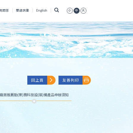
搜
見問答
雙語詞彙
English
小
中
大
尋
回上頁
友善列印
廠商推薦勤(業)務科技設(裝)備產品申辦須知