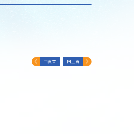
回頁首
回上頁