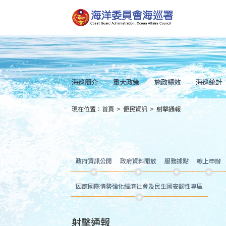
跳
到
主
要
內
容
Skip
to
main
content
海巡簡介
重大政策
施政績效
海巡統計
現在位置：
首頁
>
便民資訊
>
射擊通報
:::
政府資訊公開
政府資料開放
服務據點
線上申辦
因應國際情勢強化經濟社會及民生國安韌性專區
射擊通報