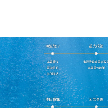
海巡簡介
重大政策
本署簡介
海洋委員會重大政
署徽意涵
本署重大政策
舷側標誌
便民資訊
灰帶專區