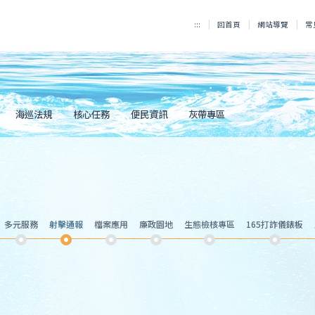
:::
回首頁
網站導覽
常
海巡法規
核心任務
便民資訊
灰帶專區
多元服務
射擊通報
檔案應用
廉政園地
生態檢核專區
165打詐儀錶板