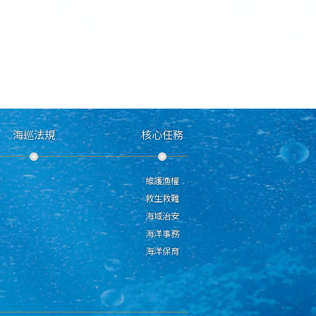
海巡法規
核心任務
維護漁權
救生救難
海域治安
海洋事務
海洋保育