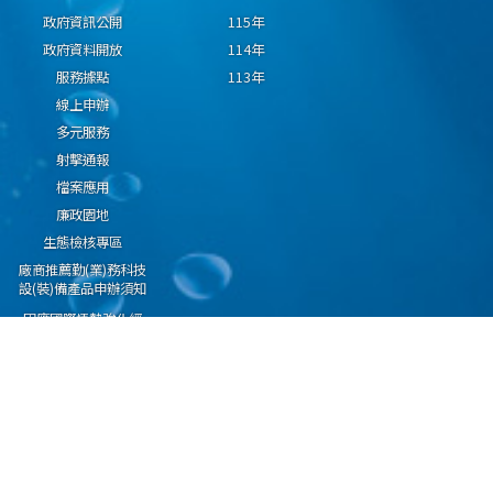
政府資訊公開
115年
政府資料開放
114年
服務據點
113年
線上申辦
多元服務
射擊通報
檔案應用
廉政園地
生態檢核專區
廠商推薦勤(業)務科技
設(裝)備產品申辦須知
因應國際情勢強化經
濟社會及民生國安韌
性專區
隱私權保護宣告
資通安全政策
資料開放宣告