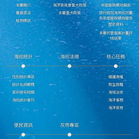
本署簡介
海洋委員會重大政策
年度施政績效報告
署徽意涵
本署重大政策
原行政院海岸巡防署
各年度施政績效報告
舷側標誌
歷史資料
本署列管個案計畫評
核結果
海巡統計
海巡法規
核心任務
性別統計專區
維護漁權
統計名詞解釋
救生救難
資料發布時間
海域治安
海巡統計書刊
海洋事務
海洋保育
便民資訊
灰帶專區