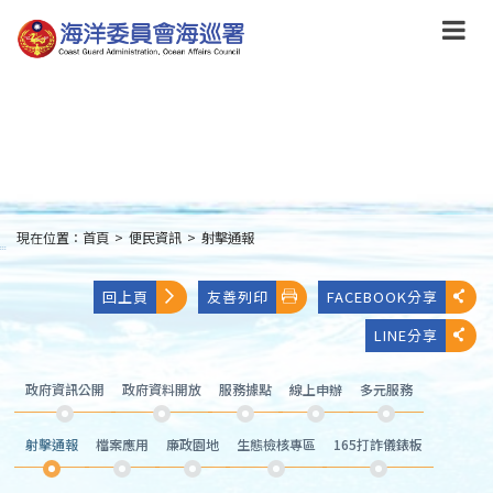
跳
到
主
要
內
容
Skip
to
main
content
現在位置：
首頁
>
便民資訊
>
射擊通報
:::
回上頁
友善列印
FACEBOOK分享
LINE分享
政府資訊公開
政府資料開放
服務據點
線上申辦
多元服務
射擊通報
檔案應用
廉政園地
生態檢核專區
165打詐儀錶板