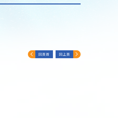
回頁首
回上頁