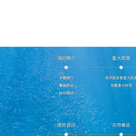
海巡簡介
重大政策
本署簡介
海洋委員會重大政
署徽意涵
本署重大政策
舷側標誌
便民資訊
灰帶專區