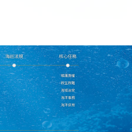
海巡法規
核心任務
維護漁權
救生救難
海域治安
海洋事務
海洋保育