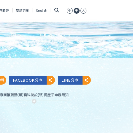
搜
見問答
雙語詞彙
English
小
中
大
尋
FACEBOOK分享
LINE分享
廠商推薦勤(業)務科技設(裝)備產品申辦須知