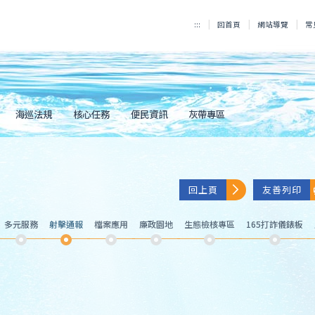
:::
回首頁
網站導覽
常
海巡法規
核心任務
便民資訊
灰帶專區
回上頁
友善列印
多元服務
射擊通報
檔案應用
廉政園地
生態檢核專區
165打詐儀錶板