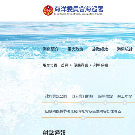
跳
到
主
要
內
容
Skip
to
main
content
海巡簡介
重大政策
施政績效
海巡統計
現在位置：
首頁
>
便民資訊
>
射擊通報
:::
政府資訊公開
政府資料開放
服務據點
線上申辦
因應國際情勢強化經濟社會及民生國安韌性專區
射擊通報