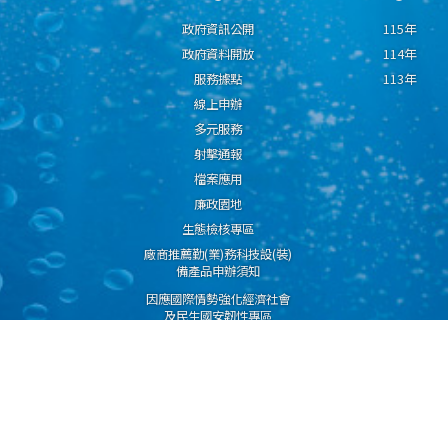
政府資訊公開
115年
政府資料開放
114年
服務據點
113年
線上申辦
多元服務
射擊通報
檔案應用
廉政園地
生態檢核專區
廠商推薦勤(業)務科技設(裝)
備產品申辦須知
因應國際情勢強化經濟社會
及民生國安韌性專區
隱私權保護宣告
資通安全政策
資料開放宣告