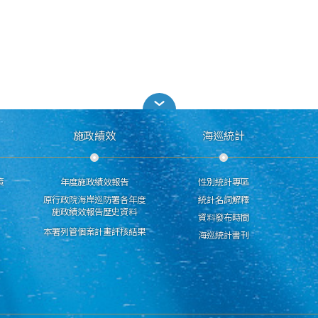
施政績效
海巡統計
策
年度施政績效報告
性別統計專區
原行政院海岸巡防署各年度
統計名詞解釋
施政績效報告歷史資料
資料發布時間
本署列管個案計畫評核結果
海巡統計書刊