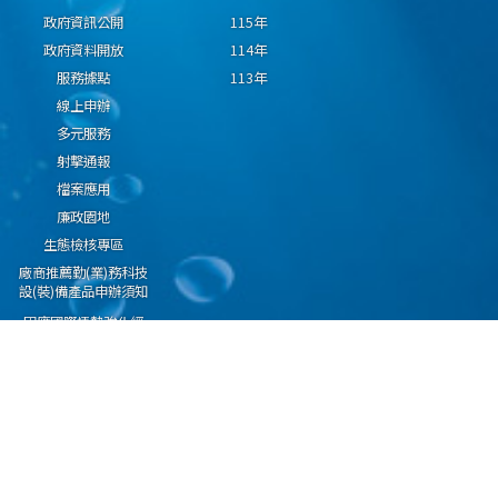
政府資訊公開
115年
政府資料開放
114年
服務據點
113年
線上申辦
多元服務
射擊通報
檔案應用
廉政園地
生態檢核專區
廠商推薦勤(業)務科技
設(裝)備產品申辦須知
因應國際情勢強化經
濟社會及民生國安韌
性專區
隱私權保護宣告
資通安全政策
資料開放宣告