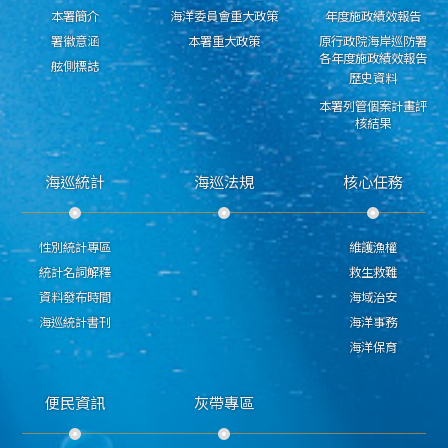
本署簡介
海洋委員會重大政策
年度施政績效報告
署徽意涵
本署重大政策
原行政院海岸巡防署
各年度施政績效報告
舷側標誌
歷史資料
本署列管個案計畫評
核結果
海巡統計
海巡法規
核心任務
性別統計專區
維護漁權
統計名詞解釋
救生救難
資料發布時間
海域治安
海巡統計書刊
海洋事務
海洋保育
便民資訊
灰帶專區