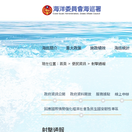
跳
到
主
要
內
容
Skip
to
main
content
海巡簡介
重大政策
施政績效
海巡統計
現在位置：
首頁
>
便民資訊
>
射擊通報
:::
政府資訊公開
政府資料開放
服務據點
線上申辦
因應國際情勢強化經濟社會及民生國安韌性專區
射擊通報