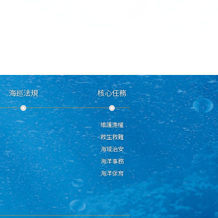
海巡法規
核心任務
維護漁權
救生救難
海域治安
海洋事務
海洋保育