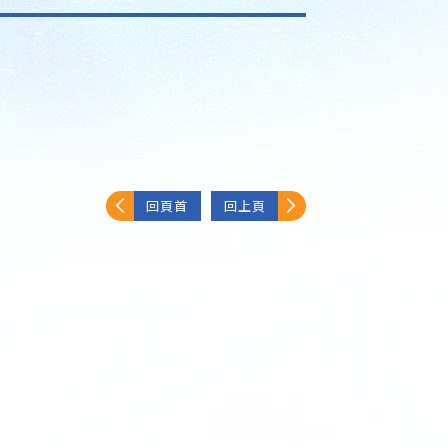
回頁首
回上頁