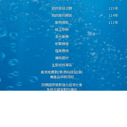
政府資訊公開
115年
政府資料開放
114年
服務據點
113年
線上申辦
多元服務
射擊通報
檔案應用
廉政園地
生態檢核專區
廠商推薦勤(業)務科技設(裝)
備產品申辦須知
因應國際情勢強化經濟社會
及民生國安韌性專區
隱私權保護宣告
資通安全政策
資料開放宣告