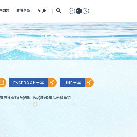
搜
見問答
雙語詞彙
English
小
中
大
尋
FACEBOOK分享
LINE分享
廠商推薦勤(業)務科技設(裝)備產品申辦須知