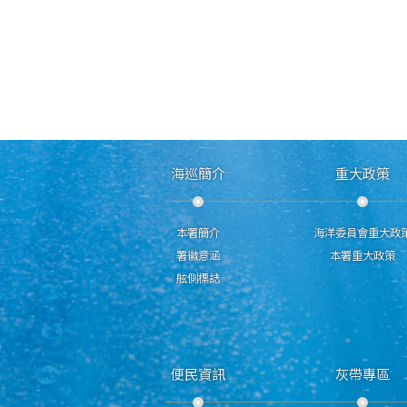
海巡簡介
重大政策
本署簡介
海洋委員會重大政
署徽意涵
本署重大政策
舷側標誌
便民資訊
灰帶專區