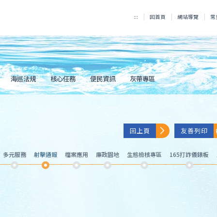
:::
回首頁
網站導覽
常
海巡法規
核心任務
便民資訊
灰帶專區
回上頁
友善列印
多元服務
射擊通報
檔案應用
廉政園地
生態檢核專區
165打詐儀錶板