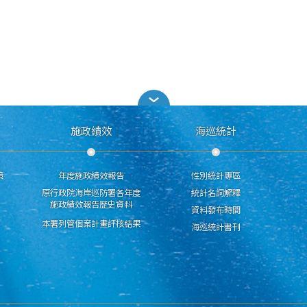
施政績效
海巡統計
策
年度施政績效報告
性別統計專區
原行政院海岸巡防署各年度
統計名詞解釋
施政績效報告歷史資料
資料發布時間
本署列管個案計畫評核結果
海巡統計書刊