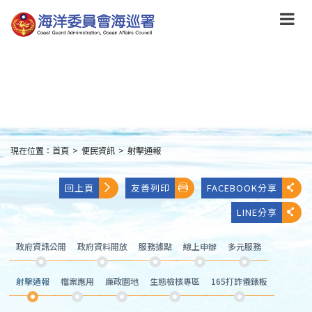
跳
到
主
要
內
容
Skip
to
main
content
現在位置：
首頁
>
便民資訊
>
射擊通報
:::
回上頁
友善列印
FACEBOOK分享
LINE分享
政府資訊公開
政府資料開放
服務據點
線上申辦
多元服務
射擊通報
檔案應用
廉政園地
生態檢核專區
165打詐儀錶板