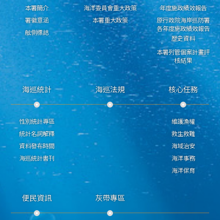
本署簡介
海洋委員會重大政策
年度施政績效報告
署徽意涵
本署重大政策
原行政院海岸巡防署
各年度施政績效報告
舷側標誌
歷史資料
本署列管個案計畫評
核結果
海巡統計
海巡法規
核心任務
性別統計專區
維護漁權
統計名詞解釋
救生救難
資料發布時間
海域治安
海巡統計書刊
海洋事務
海洋保育
便民資訊
灰帶專區