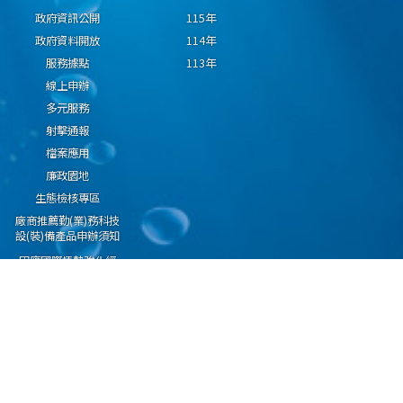
政府資訊公開
115年
政府資料開放
114年
服務據點
113年
線上申辦
多元服務
射擊通報
檔案應用
廉政園地
生態檢核專區
廠商推薦勤(業)務科技
設(裝)備產品申辦須知
因應國際情勢強化經
濟社會及民生國安韌
性專區
隱私權保護宣告
資通安全政策
資料開放宣告