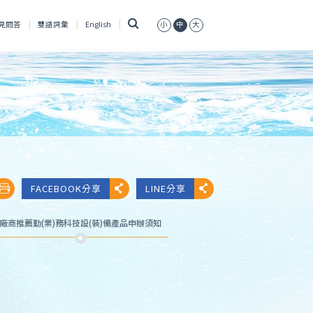
搜
見問答
雙語詞彙
English
小
中
大
尋
FACEBOOK分享
LINE分享
廠商推薦勤(業)務科技設(裝)備產品申辦須知