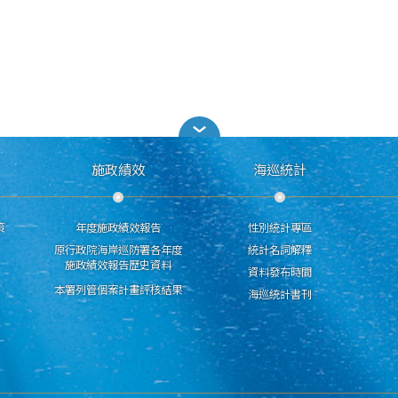
施政績效
海巡統計
策
年度施政績效報告
性別統計專區
原行政院海岸巡防署各年度
統計名詞解釋
施政績效報告歷史資料
資料發布時間
本署列管個案計畫評核結果
海巡統計書刊