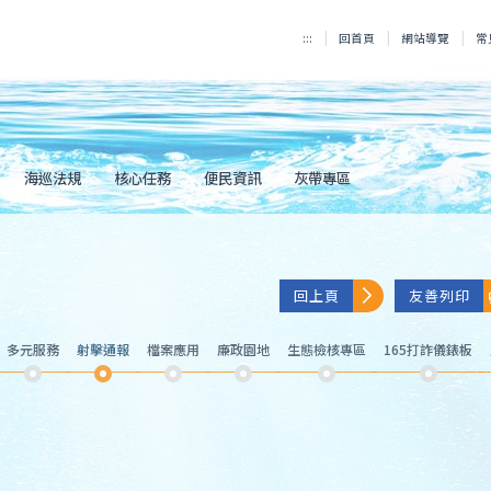
:::
回首頁
網站導覽
常
海巡法規
核心任務
便民資訊
灰帶專區
回上頁
友善列印
多元服務
射擊通報
檔案應用
廉政園地
生態檢核專區
165打詐儀錶板