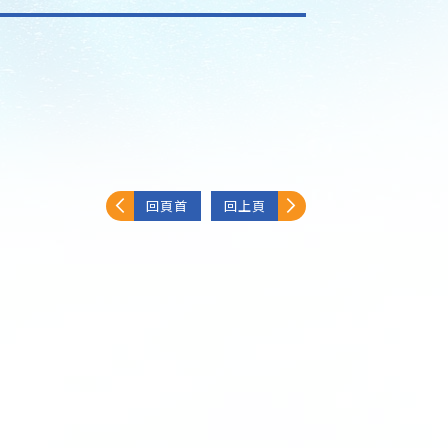
回頁首
回上頁