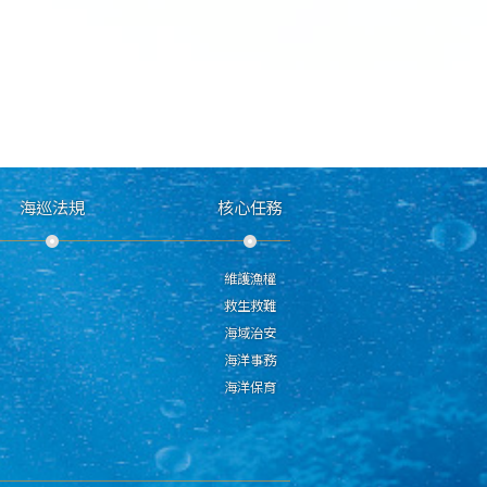
海巡法規
核心任務
維護漁權
救生救難
海域治安
海洋事務
海洋保育