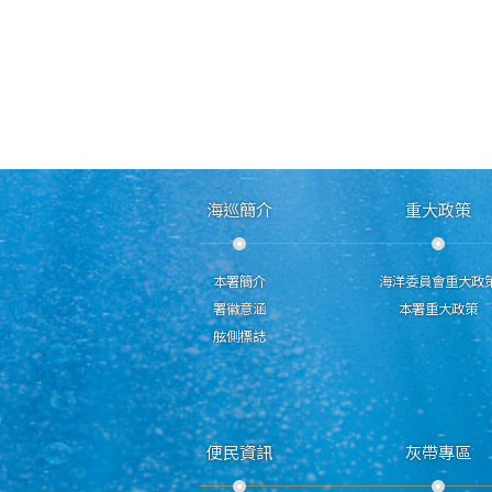
海巡簡介
重大政策
本署簡介
海洋委員會重大政
署徽意涵
本署重大政策
舷側標誌
便民資訊
灰帶專區