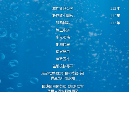
政府資訊公開
115年
政府資料開放
114年
服務據點
113年
線上申辦
多元服務
射擊通報
檔案應用
廉政園地
生態檢核專區
廠商推薦勤(業)務科技設(裝)
備產品申辦須知
因應國際情勢強化經濟社會
及民生國安韌性專區
隱私權保護宣告
資通安全政策
資料開放宣告