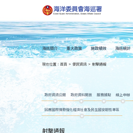
跳
到
主
要
內
容
Skip
to
main
content
海巡簡介
重大政策
施政績效
海巡統計
現在位置：
首頁
>
便民資訊
>
射擊通報
:::
政府資訊公開
政府資料開放
服務據點
線上申辦
因應國際情勢強化經濟社會及民生國安韌性專區
射擊通報