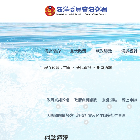
跳
到
主
要
內
容
Skip
to
main
content
海巡簡介
重大政策
施政績效
海巡統計
現在位置：
首頁
>
便民資訊
>
射擊通報
:::
政府資訊公開
政府資料開放
服務據點
線上申辦
因應國際情勢強化經濟社會及民生國安韌性專區
射擊通報