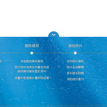
施政績效
海巡統計
策
年度施政績效報告
性別統計專區
原行政院海岸巡防署各年度
統計名詞解釋
施政績效報告歷史資料
資料發布時間
本署列管個案計畫評核結果
海巡統計書刊