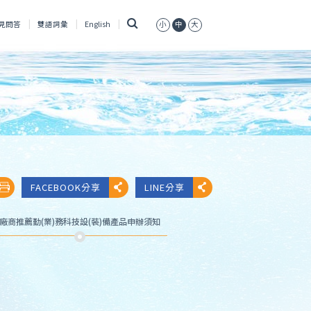
搜
見問答
雙語詞彙
English
小
中
大
尋
FACEBOOK分享
LINE分享
廠商推薦勤(業)務科技設(裝)備產品申辦須知