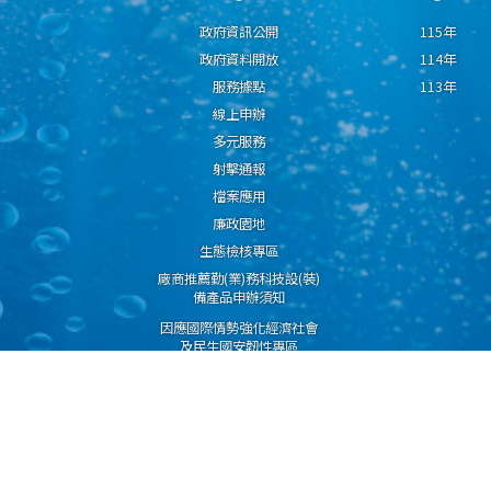
政府資訊公開
115年
政府資料開放
114年
服務據點
113年
線上申辦
多元服務
射擊通報
檔案應用
廉政園地
生態檢核專區
廠商推薦勤(業)務科技設(裝)
備產品申辦須知
因應國際情勢強化經濟社會
及民生國安韌性專區
隱私權保護宣告
資通安全政策
資料開放宣告