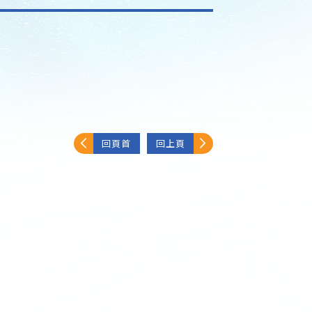
回頁首
回上頁