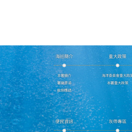
海巡簡介
重大政策
本署簡介
海洋委員會重大政
署徽意涵
本署重大政策
舷側標誌
便民資訊
灰帶專區