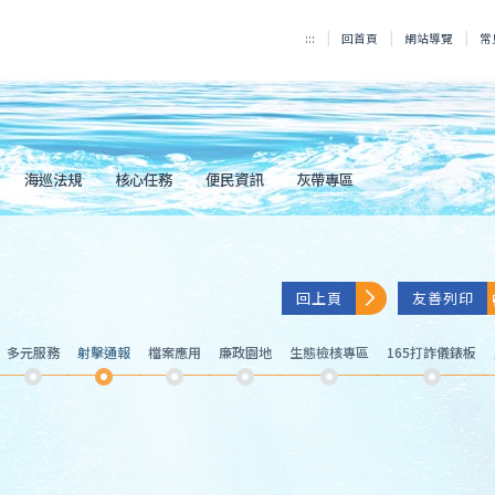
:::
回首頁
網站導覽
常
海巡法規
核心任務
便民資訊
灰帶專區
回上頁
友善列印
多元服務
射擊通報
檔案應用
廉政園地
生態檢核專區
165打詐儀錶板