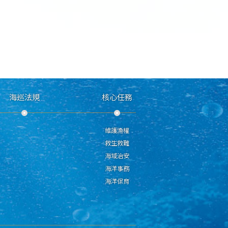
海巡法規
核心任務
維護漁權
救生救難
海域治安
海洋事務
海洋保育