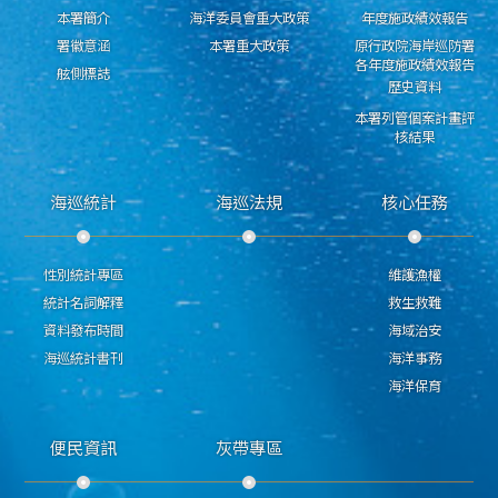
本署簡介
海洋委員會重大政策
年度施政績效報告
署徽意涵
本署重大政策
原行政院海岸巡防署
各年度施政績效報告
舷側標誌
歷史資料
本署列管個案計畫評
核結果
海巡統計
海巡法規
核心任務
性別統計專區
維護漁權
統計名詞解釋
救生救難
資料發布時間
海域治安
海巡統計書刊
海洋事務
海洋保育
便民資訊
灰帶專區