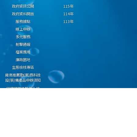
政府資訊公開
115年
政府資料開放
114年
服務據點
113年
線上申辦
多元服務
射擊通報
檔案應用
廉政園地
生態檢核專區
廠商推薦勤(業)務科技
設(裝)備產品申辦須知
因應國際情勢強化經
濟社會及民生國安韌
性專區
隱私權保護宣告
資通安全政策
資料開放宣告