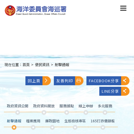
跳
到
主
要
內
容
Skip
to
main
content
現在位置：
首頁
>
便民資訊
>
射擊通報
:::
回上頁
友善列印
FACEBOOK分享
LINE分享
政府資訊公開
政府資料開放
服務據點
線上申辦
多元服務
射擊通報
檔案應用
廉政園地
生態檢核專區
165打詐儀錶板