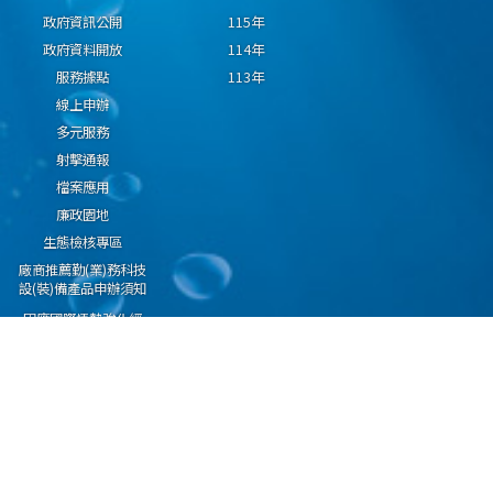
政府資訊公開
115年
政府資料開放
114年
服務據點
113年
線上申辦
多元服務
射擊通報
檔案應用
廉政園地
生態檢核專區
廠商推薦勤(業)務科技
設(裝)備產品申辦須知
因應國際情勢強化經
濟社會及民生國安韌
性專區
隱私權保護宣告
資通安全政策
資料開放宣告