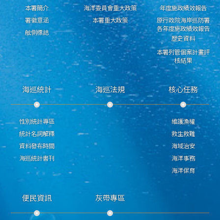
本署簡介
海洋委員會重大政策
年度施政績效報告
署徽意涵
本署重大政策
原行政院海岸巡防署
各年度施政績效報告
舷側標誌
歷史資料
本署列管個案計畫評
核結果
海巡統計
海巡法規
核心任務
性別統計專區
維護漁權
統計名詞解釋
救生救難
資料發布時間
海域治安
海巡統計書刊
海洋事務
海洋保育
便民資訊
灰帶專區