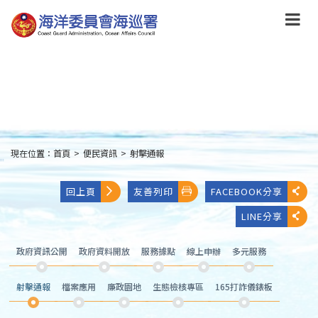
跳
到
主
要
內
容
Skip
to
main
content
現在位置：
首頁
>
便民資訊
>
射擊通報
:::
回上頁
友善列印
FACEBOOK分享
LINE分享
政府資訊公開
政府資料開放
服務據點
線上申辦
多元服務
射擊通報
檔案應用
廉政園地
生態檢核專區
165打詐儀錶板