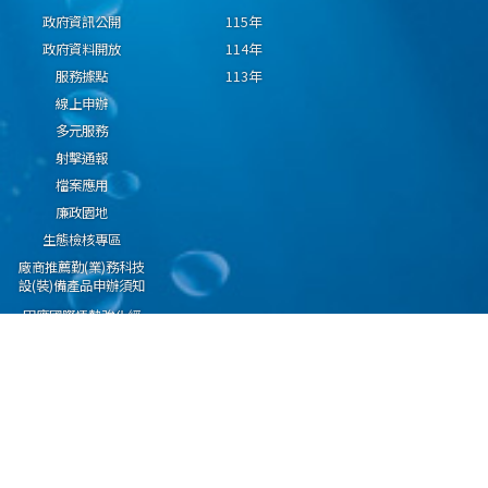
政府資訊公開
115年
政府資料開放
114年
服務據點
113年
線上申辦
多元服務
射擊通報
檔案應用
廉政園地
生態檢核專區
廠商推薦勤(業)務科技
設(裝)備產品申辦須知
因應國際情勢強化經
濟社會及民生國安韌
性專區
隱私權保護宣告
資通安全政策
資料開放宣告