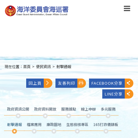
跳
到
主
要
內
容
Skip
to
main
content
現在位置：
首頁
>
便民資訊
>
射擊通報
:::
回上頁
友善列印
FACEBOOK分享
LINE分享
政府資訊公開
政府資料開放
服務據點
線上申辦
多元服務
射擊通報
檔案應用
廉政園地
生態檢核專區
165打詐儀錶板