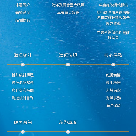
本署簡介
海洋委員會重大政策
年度施政績效報告
署徽意涵
本署重大政策
原行政院海岸巡防署
各年度施政績效報告
舷側標誌
歷史資料
本署列管個案計畫評
核結果
海巡統計
海巡法規
核心任務
性別統計專區
維護漁權
統計名詞解釋
救生救難
資料發布時間
海域治安
海巡統計書刊
海洋事務
海洋保育
便民資訊
灰帶專區