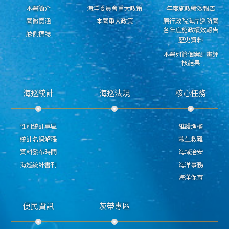
本署簡介
海洋委員會重大政策
年度施政績效報告
署徽意涵
本署重大政策
原行政院海岸巡防署
各年度施政績效報告
舷側標誌
歷史資料
本署列管個案計畫評
核結果
海巡統計
海巡法規
核心任務
性別統計專區
維護漁權
統計名詞解釋
救生救難
資料發布時間
海域治安
海巡統計書刊
海洋事務
海洋保育
便民資訊
灰帶專區