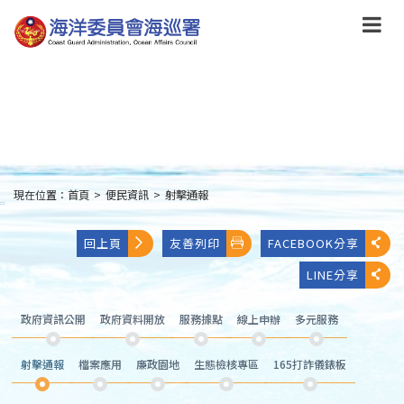
跳
到
主
要
內
容
Skip
to
main
content
現在位置：
首頁
>
便民資訊
>
射擊通報
:::
回上頁
友善列印
FACEBOOK分享
LINE分享
政府資訊公開
政府資料開放
服務據點
線上申辦
多元服務
射擊通報
檔案應用
廉政園地
生態檢核專區
165打詐儀錶板