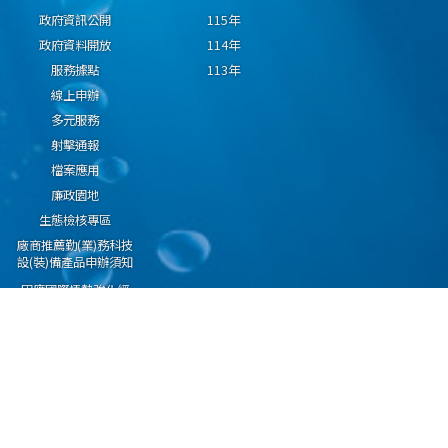
政府資訊公開
115年
政府資料開放
114年
服務據點
113年
線上申辦
多元服務
射擊通報
檔案應用
廉政園地
生態檢核專區
廠商推薦勤(業)務科技
設(裝)備產品申辦須知
因應國際情勢強化經
濟社會及民生國安韌
性專區
隱私權保護宣告
資通安全政策
資料開放宣告