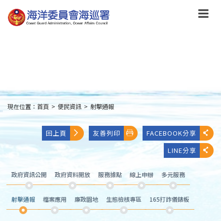
跳
到
主
要
內
容
Skip
to
main
content
現在位置：
首頁
>
便民資訊
>
射擊通報
:::
回上頁
友善列印
FACEBOOK分享
LINE分享
政府資訊公開
政府資料開放
服務據點
線上申辦
多元服務
射擊通報
檔案應用
廉政園地
生態檢核專區
165打詐儀錶板