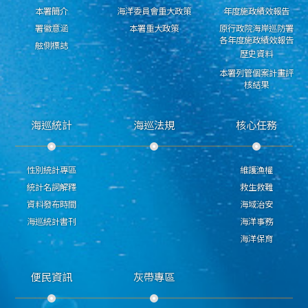
本署簡介
海洋委員會重大政策
年度施政績效報告
署徽意涵
本署重大政策
原行政院海岸巡防署
各年度施政績效報告
舷側標誌
歷史資料
本署列管個案計畫評
核結果
海巡統計
海巡法規
核心任務
性別統計專區
維護漁權
統計名詞解釋
救生救難
資料發布時間
海域治安
海巡統計書刊
海洋事務
海洋保育
便民資訊
灰帶專區