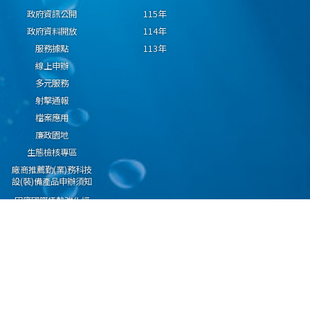
政府資訊公開
115年
政府資料開放
114年
服務據點
113年
線上申辦
多元服務
射擊通報
檔案應用
廉政園地
生態檢核專區
廠商推薦勤(業)務科技
設(裝)備產品申辦須知
因應國際情勢強化經
濟社會及民生國安韌
性專區
隱私權保護宣告
資通安全政策
資料開放宣告