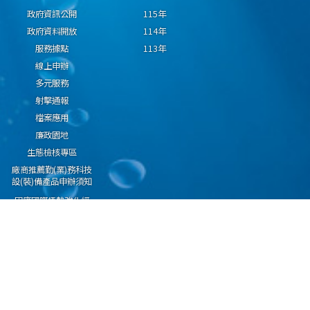
政府資訊公開
115年
政府資料開放
114年
服務據點
113年
線上申辦
多元服務
射擊通報
檔案應用
廉政園地
生態檢核專區
廠商推薦勤(業)務科技
設(裝)備產品申辦須知
因應國際情勢強化經
濟社會及民生國安韌
性專區
隱私權保護宣告
資通安全政策
資料開放宣告