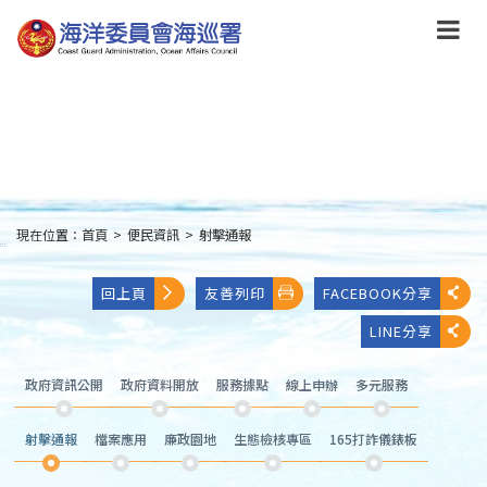
跳
到
主
要
內
容
Skip
to
main
content
現在位置：
首頁
>
便民資訊
>
射擊通報
:::
回上頁
友善列印
FACEBOOK分享
LINE分享
政府資訊公開
政府資料開放
服務據點
線上申辦
多元服務
射擊通報
檔案應用
廉政園地
生態檢核專區
165打詐儀錶板