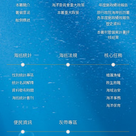
本署簡介
海洋委員會重大政策
年度施政績效報告
署徽意涵
本署重大政策
原行政院海岸巡防署
各年度施政績效報告
舷側標誌
歷史資料
本署列管個案計畫評
核結果
海巡統計
海巡法規
核心任務
性別統計專區
維護漁權
統計名詞解釋
救生救難
資料發布時間
海域治安
海巡統計書刊
海洋事務
海洋保育
便民資訊
灰帶專區