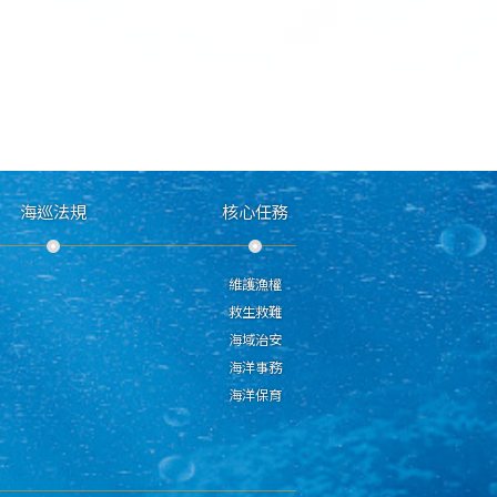
海巡法規
核心任務
維護漁權
救生救難
海域治安
海洋事務
海洋保育