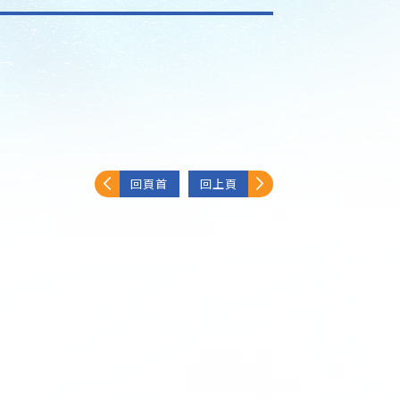
回頁首
回上頁