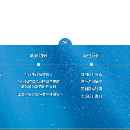
施政績效
海巡統計
策
年度施政績效報告
性別統計專區
原行政院海岸巡防署各年度
統計名詞解釋
施政績效報告歷史資料
資料發布時間
本署列管個案計畫評核結果
海巡統計書刊