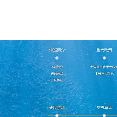
海巡簡介
重大政策
本署簡介
海洋委員會重大政
署徽意涵
本署重大政策
舷側標誌
便民資訊
灰帶專區