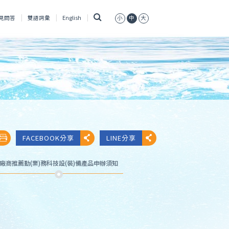
搜
見問答
雙語詞彙
English
小
中
大
尋
FACEBOOK分享
LINE分享
廠商推薦勤(業)務科技設(裝)備產品申辦須知