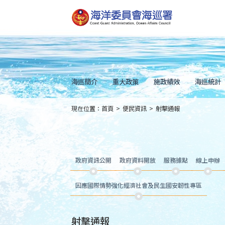
跳
到
主
要
內
容
Skip
to
main
content
海巡簡介
重大政策
施政績效
海巡統計
現在位置：
首頁
>
便民資訊
>
射擊通報
:::
政府資訊公開
政府資料開放
服務據點
線上申辦
因應國際情勢強化經濟社會及民生國安韌性專區
射擊通報