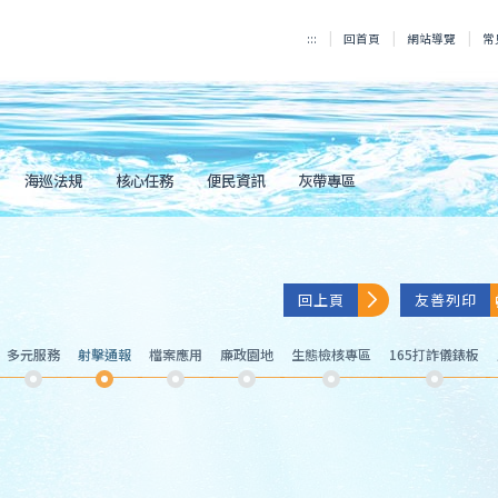
:::
回首頁
網站導覽
常
海巡法規
核心任務
便民資訊
灰帶專區
回上頁
友善列印
多元服務
射擊通報
檔案應用
廉政園地
生態檢核專區
165打詐儀錶板