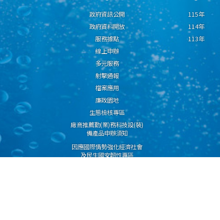
政府資訊公開
115年
政府資料開放
114年
服務據點
113年
線上申辦
多元服務
射擊通報
檔案應用
廉政園地
生態檢核專區
廠商推薦勤(業)務科技設(裝)
備產品申辦須知
因應國際情勢強化經濟社會
及民生國安韌性專區
隱私權保護宣告
資通安全政策
資料開放宣告