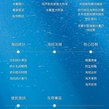
本署簡介
海洋委員會重大政策
年度施政績效報告
署徽意涵
本署重大政策
原行政院海岸巡防署
各年度施政績效報告
舷側標誌
歷史資料
本署列管個案計畫評
核結果
海巡統計
海巡法規
核心任務
性別統計專區
維護漁權
統計名詞解釋
救生救難
資料發布時間
海域治安
海巡統計書刊
海洋事務
海洋保育
便民資訊
灰帶專區