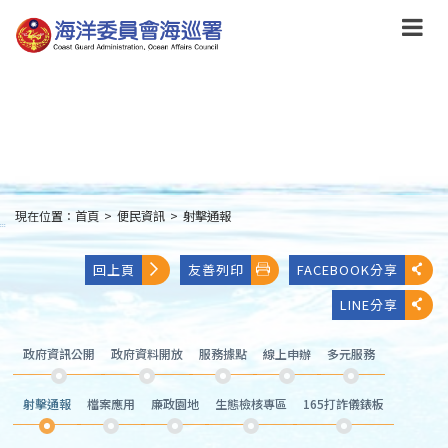
跳
到
主
要
內
容
Skip
to
main
content
現在位置：
首頁
>
便民資訊
>
射擊通報
:::
回上頁
友善列印
FACEBOOK分享
LINE分享
政府資訊公開
政府資料開放
服務據點
線上申辦
多元服務
射擊通報
檔案應用
廉政園地
生態檢核專區
165打詐儀錶板