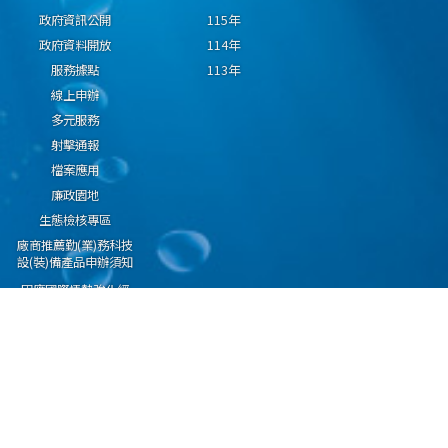
政府資訊公開
115年
政府資料開放
114年
服務據點
113年
線上申辦
多元服務
射擊通報
檔案應用
廉政園地
生態檢核專區
廠商推薦勤(業)務科技
設(裝)備產品申辦須知
因應國際情勢強化經
濟社會及民生國安韌
性專區
隱私權保護宣告
資通安全政策
資料開放宣告