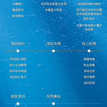
本署簡介
海洋委員會重大政策
年度施政績效報告
署徽意涵
本署重大政策
原行政院海岸巡防署
各年度施政績效報告
舷側標誌
歷史資料
本署列管個案計畫評
核結果
海巡統計
海巡法規
核心任務
性別統計專區
維護漁權
統計名詞解釋
救生救難
資料發布時間
海域治安
海巡統計書刊
海洋事務
海洋保育
便民資訊
灰帶專區