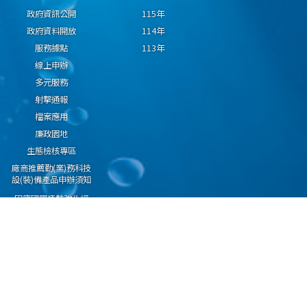
政府資訊公開
115年
政府資料開放
114年
服務據點
113年
線上申辦
多元服務
射擊通報
檔案應用
廉政園地
生態檢核專區
廠商推薦勤(業)務科技
設(裝)備產品申辦須知
因應國際情勢強化經
濟社會及民生國安韌
性專區
隱私權保護宣告
資通安全政策
資料開放宣告