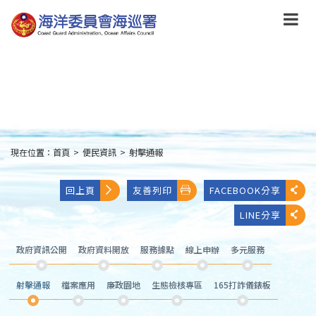
跳
到
主
要
內
容
Skip
to
main
content
現在位置：
首頁
>
便民資訊
>
射擊通報
:::
回上頁
友善列印
FACEBOOK分享
LINE分享
政府資訊公開
政府資料開放
服務據點
線上申辦
多元服務
射擊通報
檔案應用
廉政園地
生態檢核專區
165打詐儀錶板