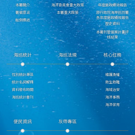
本署簡介
海洋委員會重大政策
年度施政績效報告
署徽意涵
本署重大政策
原行政院海岸巡防署
各年度施政績效報告
舷側標誌
歷史資料
本署列管個案計畫評
核結果
海巡統計
海巡法規
核心任務
性別統計專區
維護漁權
統計名詞解釋
救生救難
資料發布時間
海域治安
海巡統計書刊
海洋事務
海洋保育
便民資訊
灰帶專區