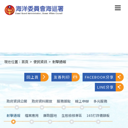
跳
到
主
要
內
容
Skip
to
main
content
現在位置：
首頁
>
便民資訊
>
射擊通報
:::
回上頁
友善列印
FACEBOOK分享
LINE分享
政府資訊公開
政府資料開放
服務據點
線上申辦
多元服務
射擊通報
檔案應用
廉政園地
生態檢核專區
165打詐儀錶板