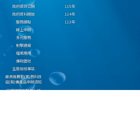
政府資訊公開
115年
政府資料開放
114年
服務據點
113年
線上申辦
多元服務
射擊通報
檔案應用
廉政園地
生態檢核專區
廠商推薦勤(業)務科技
設(裝)備產品申辦須知
因應國際情勢強化經
濟社會及民生國安韌
性專區
隱私權保護宣告
資通安全政策
資料開放宣告