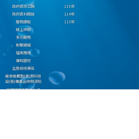
政府資訊公開
115年
政府資料開放
114年
服務據點
113年
線上申辦
多元服務
射擊通報
檔案應用
廉政園地
生態檢核專區
廠商推薦勤(業)務科技
設(裝)備產品申辦須知
因應國際情勢強化經
濟社會及民生國安韌
性專區
隱私權保護宣告
資通安全政策
資料開放宣告