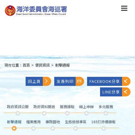
跳
到
主
要
內
容
Skip
to
main
content
現在位置：
首頁
>
便民資訊
>
射擊通報
:::
回上頁
友善列印
FACEBOOK分享
LINE分享
政府資訊公開
政府資料開放
服務據點
線上申辦
多元服務
射擊通報
檔案應用
廉政園地
生態檢核專區
165打詐儀錶板