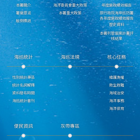
本署簡介
海洋委員會重大政策
年度施政績效報告
署徽意涵
本署重大政策
原行政院海岸巡防署
各年度施政績效報告
舷側標誌
歷史資料
本署列管個案計畫評
核結果
海巡統計
海巡法規
核心任務
性別統計專區
維護漁權
統計名詞解釋
救生救難
資料發布時間
海域治安
海巡統計書刊
海洋事務
海洋保育
便民資訊
灰帶專區