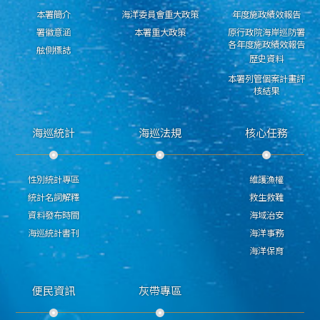
本署簡介
海洋委員會重大政策
年度施政績效報告
署徽意涵
本署重大政策
原行政院海岸巡防署
各年度施政績效報告
舷側標誌
歷史資料
本署列管個案計畫評
核結果
海巡統計
海巡法規
核心任務
性別統計專區
維護漁權
統計名詞解釋
救生救難
資料發布時間
海域治安
海巡統計書刊
海洋事務
海洋保育
便民資訊
灰帶專區