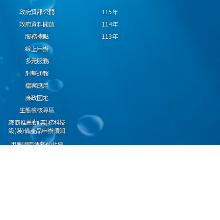
政府資訊公開
115年
政府資料開放
114年
服務據點
113年
線上申辦
多元服務
射擊通報
檔案應用
廉政園地
生態檢核專區
廠商推薦勤(業)務科技
設(裝)備產品申辦須知
因應國際情勢強化經
濟社會及民生國安韌
性專區
隱私權保護宣告
資通安全政策
資料開放宣告