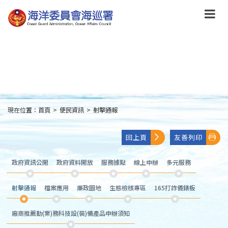
跳
到
主
要
內
容
Skip
to
main
content
現在位置：
首頁
>
便民資訊
>
射擊通報
:::
回上頁
友善列印
政府資訊公開
政府資料開放
服務據點
線上申辦
多元服務
射擊通報
檔案應用
廉政園地
生態檢核專區
165打詐儀錶板
廠商推薦勤(業)務科技設(裝)備產品申辦須知