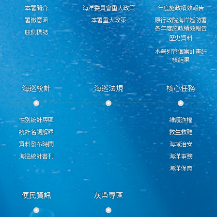
本署簡介
海洋委員會重大政策
年度施政績效報告
署徽意涵
本署重大政策
原行政院海岸巡防署
各年度施政績效報告
舷側標誌
歷史資料
本署列管個案計畫評
核結果
海巡統計
海巡法規
核心任務
性別統計專區
維護漁權
統計名詞解釋
救生救難
資料發布時間
海域治安
海巡統計書刊
海洋事務
海洋保育
便民資訊
灰帶專區