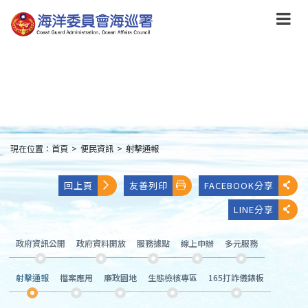
跳
到
主
要
內
容
Skip
to
main
content
現在位置：
首頁
>
便民資訊
>
射擊通報
:::
回上頁
友善列印
FACEBOOK分享
LINE分享
政府資訊公開
政府資料開放
服務據點
線上申辦
多元服務
射擊通報
檔案應用
廉政園地
生態檢核專區
165打詐儀錶板