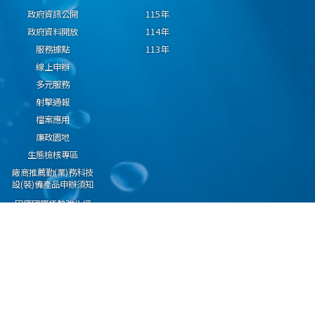
政府資訊公開
115年
政府資料開放
114年
服務據點
113年
線上申辦
多元服務
射擊通報
檔案應用
廉政園地
生態檢核專區
廠商推薦勤(業)務科技
設(裝)備產品申辦須知
因應國際情勢強化經
濟社會及民生國安韌
性專區
隱私權保護宣告
資通安全政策
資料開放宣告