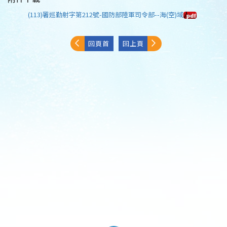
(113)署巡勤射字第212號-國防部陸軍司令部--海(空)域
回頁首
回上頁