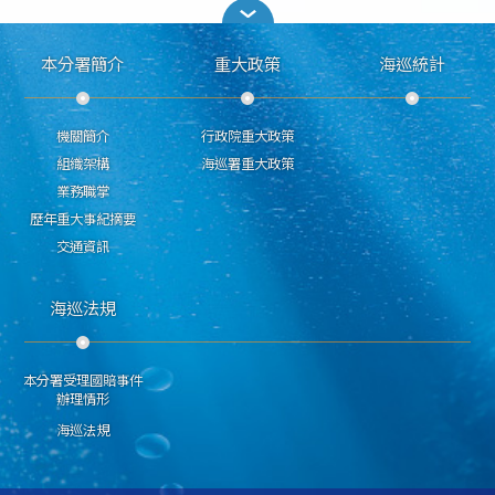
本分署簡介
重大政策
海巡統計
機關簡介
行政院重大政策
組織架構
海巡署重大政策
業務職掌
歷年重大事紀摘要
交通資訊
海巡法規
本分署受理國賠事件
辦理情形
海巡法規