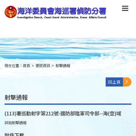
跳
到
主
要
內
容
Skip
to
main
content
現在位置：
首頁
>
便民資訊
>
射擊通報
:::
回上頁
射擊通報
(113)署巡勤射字第212號-國防部陸軍司令部--海(空)域
詳如射擊通報
附件下載