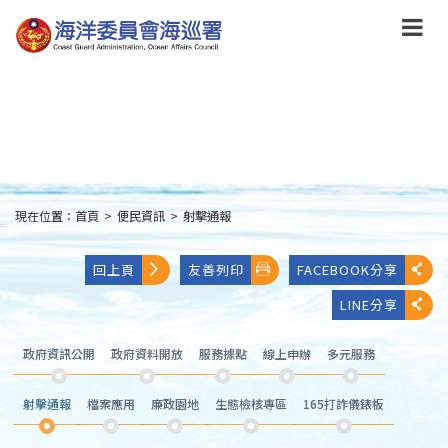
跳
到
主
要
內
容
Skip
to
main
content
現在位置：
首頁
>
便民資訊
>
射擊通報
:::
回上頁
友善列印
FACEBOOK分享
LINE分享
政府資訊公開
政府資料開放
服務據點
線上申辦
多元服務
射擊通報
檔案應用
廉政園地
生態檢核專區
165打詐儀錶板