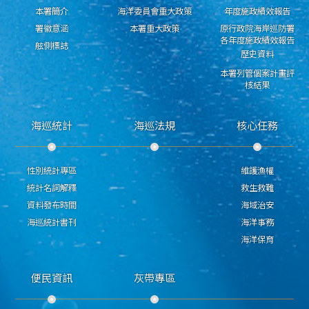
本署簡介
海洋委員會重大政策
年度施政績效報告
署徽意涵
本署重大政策
原行政院海岸巡防署
各年度施政績效報告
舷側標誌
歷史資料
本署列管個案計畫評
核結果
海巡統計
海巡法規
核心任務
性別統計專區
維護漁權
統計名詞解釋
救生救難
資料發布時間
海域治安
海巡統計書刊
海洋事務
海洋保育
便民資訊
灰帶專區