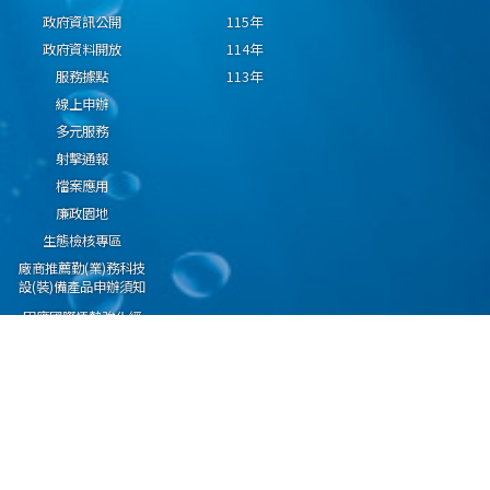
政府資訊公開
115年
政府資料開放
114年
服務據點
113年
線上申辦
多元服務
射擊通報
檔案應用
廉政園地
生態檢核專區
廠商推薦勤(業)務科技
設(裝)備產品申辦須知
因應國際情勢強化經
濟社會及民生國安韌
性專區
隱私權保護宣告
資通安全政策
資料開放宣告