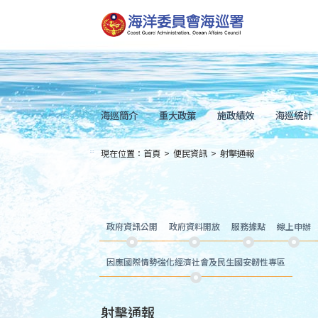
跳
到
主
要
內
容
Skip
to
main
content
海巡簡介
重大政策
施政績效
海巡統計
現在位置：
首頁
>
便民資訊
>
射擊通報
:::
政府資訊公開
政府資料開放
服務據點
線上申辦
因應國際情勢強化經濟社會及民生國安韌性專區
射擊通報