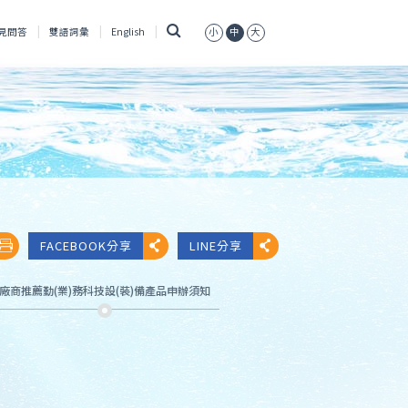
搜
見問答
雙語詞彙
English
小
中
大
尋
FACEBOOK分享
LINE分享
廠商推薦勤(業)務科技設(裝)備產品申辦須知