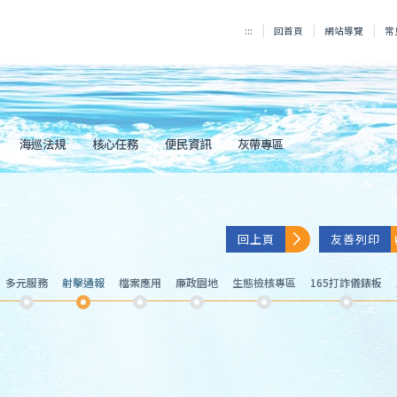
:::
回首頁
網站導覽
常
海巡法規
核心任務
便民資訊
灰帶專區
回上頁
友善列印
多元服務
射擊通報
檔案應用
廉政園地
生態檢核專區
165打詐儀錶板