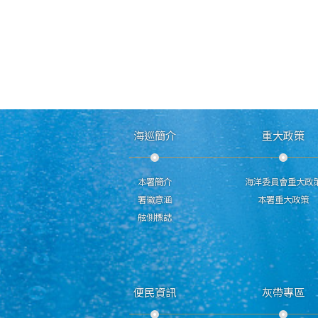
海巡簡介
重大政策
本署簡介
海洋委員會重大政
署徽意涵
本署重大政策
舷側標誌
便民資訊
灰帶專區