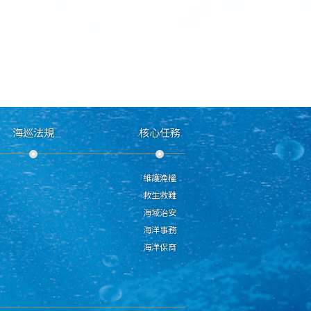
海巡法規
核心任務
維護漁權
救生救難
海域治安
海洋事務
海洋保育