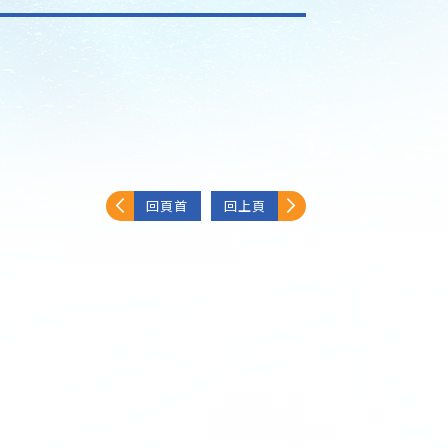
回頁首
回上頁