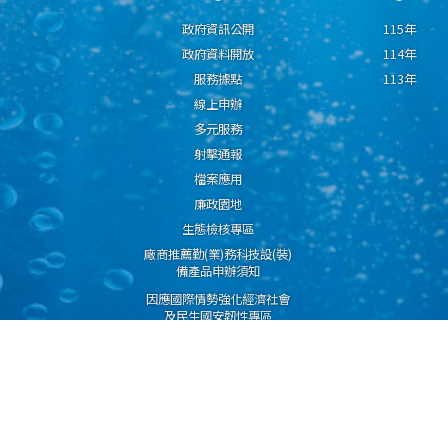
政府資訊公開
115年
政府資料開放
114年
服務據點
113年
線上申辦
多元服務
射擊通報
檔案應用
廉政園地
生態檢核專區
廠商推薦勤(業)務科技設(裝)
備產品申辦須知
因應國際情勢強化經濟社會
及民生國安韌性專區
隱私權保護宣告
資通安全政策
資料開放宣告