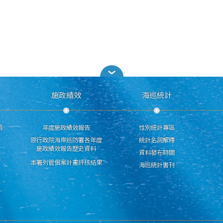
施政績效
海巡統計
策
年度施政績效報告
性別統計專區
原行政院海岸巡防署各年度
統計名詞解釋
施政績效報告歷史資料
資料發布時間
本署列管個案計畫評核結果
海巡統計書刊