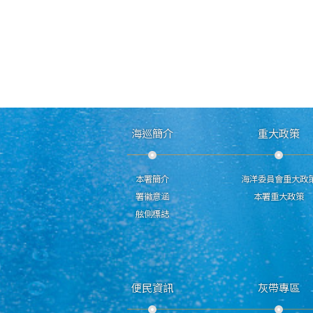
海巡簡介
重大政策
本署簡介
海洋委員會重大政
署徽意涵
本署重大政策
舷側標誌
便民資訊
灰帶專區