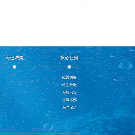
海巡法規
核心任務
維護漁權
救生救難
海域治安
海洋事務
海洋保育