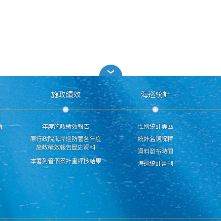
施政績效
海巡統計
策
年度施政績效報告
性別統計專區
原行政院海岸巡防署各年度
統計名詞解釋
施政績效報告歷史資料
資料發布時間
本署列管個案計畫評核結果
海巡統計書刊