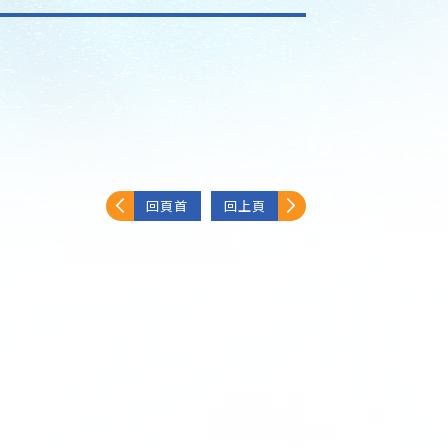
回頁首
回上頁