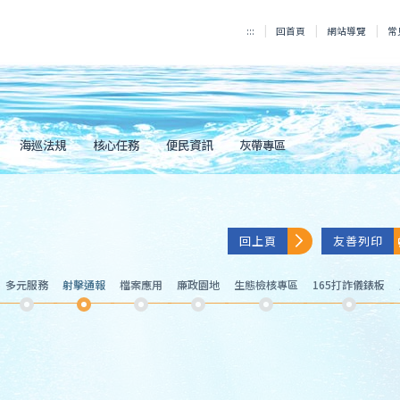
:::
回首頁
網站導覽
常
海巡法規
核心任務
便民資訊
灰帶專區
回上頁
友善列印
多元服務
射擊通報
檔案應用
廉政園地
生態檢核專區
165打詐儀錶板