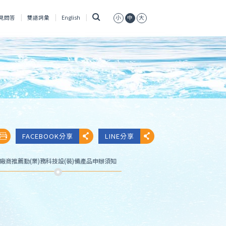
搜
見問答
雙語詞彙
English
小
中
大
尋
FACEBOOK分享
LINE分享
廠商推薦勤(業)務科技設(裝)備產品申辦須知