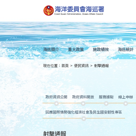
跳
到
主
要
內
容
Skip
to
main
content
海巡簡介
重大政策
施政績效
海巡統計
現在位置：
首頁
>
便民資訊
>
射擊通報
:::
政府資訊公開
政府資料開放
服務據點
線上申辦
因應國際情勢強化經濟社會及民生國安韌性專區
射擊通報