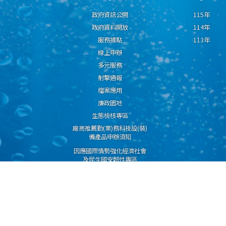
政府資訊公開
115年
政府資料開放
114年
服務據點
113年
線上申辦
多元服務
射擊通報
檔案應用
廉政園地
生態檢核專區
廠商推薦勤(業)務科技設(裝)
備產品申辦須知
因應國際情勢強化經濟社會
及民生國安韌性專區
隱私權保護宣告
資通安全政策
資料開放宣告