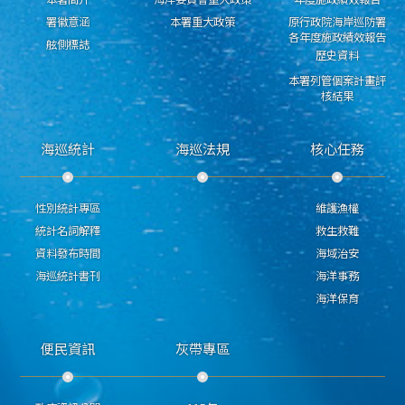
署徽意涵
本署重大政策
原行政院海岸巡防署
各年度施政績效報告
舷側標誌
歷史資料
本署列管個案計畫評
核結果
海巡統計
海巡法規
核心任務
性別統計專區
維護漁權
統計名詞解釋
救生救難
資料發布時間
海域治安
海巡統計書刊
海洋事務
海洋保育
便民資訊
灰帶專區