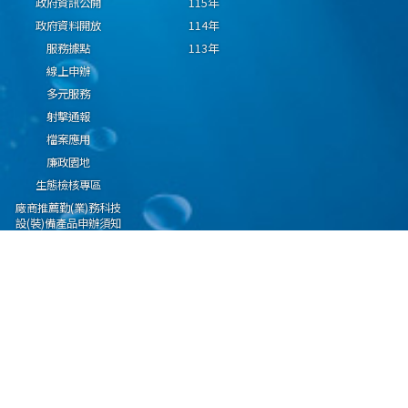
政府資訊公開
115年
政府資料開放
114年
服務據點
113年
線上申辦
多元服務
射擊通報
檔案應用
廉政園地
生態檢核專區
廠商推薦勤(業)務科技
設(裝)備產品申辦須知
因應國際情勢強化經
濟社會及民生國安韌
性專區
隱私權保護宣告
資通安全政策
資料開放宣告
海洋委員會海巡署版權所有 copyright 2009 海巡報案專線：118