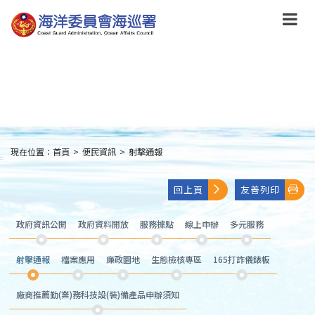
跳
到
主
要
內
容
Skip
to
main
content
現在位置：
首頁
>
便民資訊
>
射擊通報
:::
回上頁
友善列印
政府資訊公開
政府資料開放
服務據點
線上申辦
多元服務
射擊通報
檔案應用
廉政園地
生態檢核專區
165打詐儀錶板
廠商推薦勤(業)務科技設(裝)備產品申辦須知