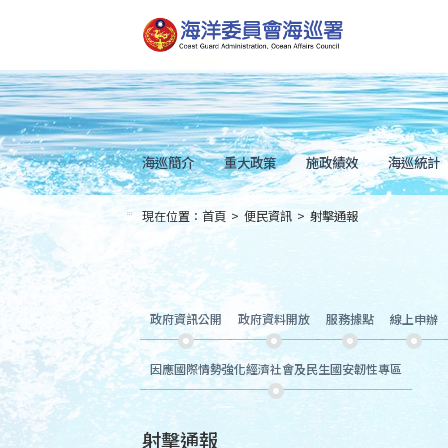
跳
到
主
要
內
容
Skip
to
main
content
海巡簡介
重大政策
施政績效
海巡統計
現在位置：
首頁
>
便民資訊
>
射擊通報
:::
政府資訊公開
政府資料開放
服務據點
線上申辦
因應國際情勢強化經濟社會及民生國安韌性專區
射擊通報