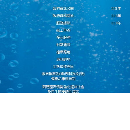
政府資訊公開
115年
政府資料開放
114年
服務據點
113年
線上申辦
多元服務
射擊通報
檔案應用
廉政園地
生態檢核專區
廠商推薦勤(業)務科技設(裝)
備產品申辦須知
因應國際情勢強化經濟社會
及民生國安韌性專區
隱私權保護宣告
資通安全政策
資料開放宣告