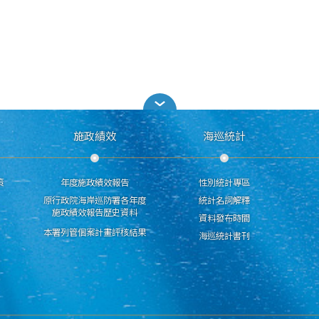
施政績效
海巡統計
策
年度施政績效報告
性別統計專區
原行政院海岸巡防署各年度
統計名詞解釋
施政績效報告歷史資料
資料發布時間
本署列管個案計畫評核結果
海巡統計書刊