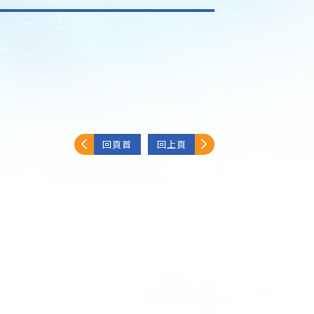
回頁首
回上頁