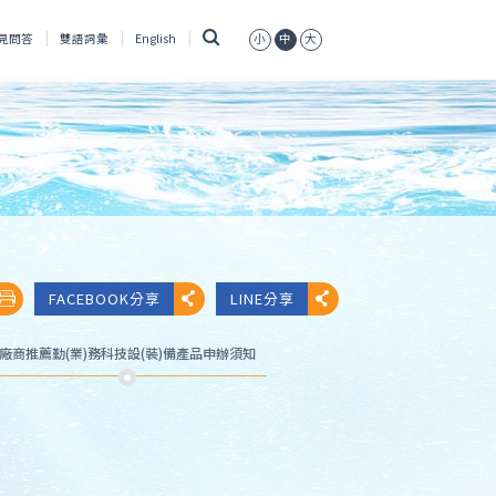
搜
見問答
雙語詞彙
English
小
中
大
尋
FACEBOOK分享
LINE分享
廠商推薦勤(業)務科技設(裝)備產品申辦須知