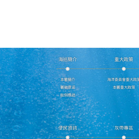
海巡簡介
重大政策
本署簡介
海洋委員會重大政
署徽意涵
本署重大政策
舷側標誌
便民資訊
灰帶專區