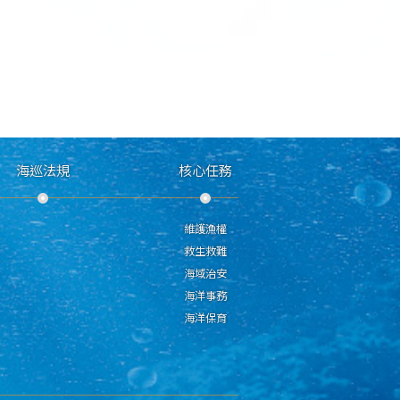
海巡法規
核心任務
維護漁權
救生救難
海域治安
海洋事務
海洋保育