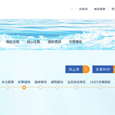
:::
回首頁
網站導覽
常
海巡法規
核心任務
便民資訊
灰帶專區
回上頁
友善列印
多元服務
射擊通報
檔案應用
廉政園地
生態檢核專區
165打詐儀錶板