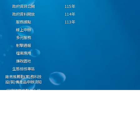
政府資訊公開
115年
政府資料開放
114年
服務據點
113年
線上申辦
多元服務
射擊通報
檔案應用
廉政園地
生態檢核專區
廠商推薦勤(業)務科技
設(裝)備產品申辦須知
因應國際情勢強化經
濟社會及民生國安韌
性專區
隱私權保護宣告
資通安全政策
資料開放宣告