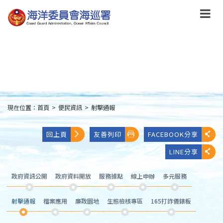
跳
到
主
要
內
容
Skip
to
main
content
現在位置：
首頁
>
便民資訊
>
射擊通報
:::
回上頁
友善列印
FACEBOOK分享
LINE分享
政府資訊公開
政府資料開放
服務據點
線上申辦
多元服務
射擊通報
檔案應用
廉政園地
生態檢核專區
165打詐儀錶板