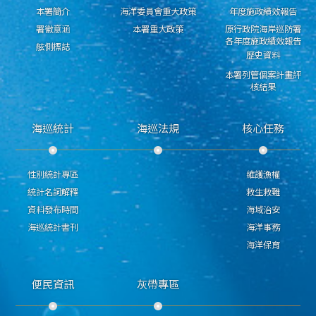
本署簡介
海洋委員會重大政策
年度施政績效報告
署徽意涵
本署重大政策
原行政院海岸巡防署
各年度施政績效報告
舷側標誌
歷史資料
本署列管個案計畫評
核結果
海巡統計
海巡法規
核心任務
性別統計專區
維護漁權
統計名詞解釋
救生救難
資料發布時間
海域治安
海巡統計書刊
海洋事務
海洋保育
便民資訊
灰帶專區