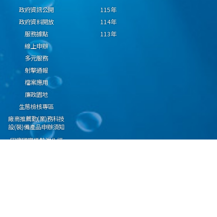
政府資訊公開
115年
政府資料開放
114年
服務據點
113年
線上申辦
多元服務
射擊通報
檔案應用
廉政園地
生態檢核專區
廠商推薦勤(業)務科技
設(裝)備產品申辦須知
因應國際情勢強化經
濟社會及民生國安韌
性專區
隱私權保護宣告
資通安全政策
資料開放宣告