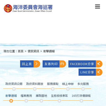
跳
到
主
要
內
容
Skip
to
main
content
現在位置：
首頁
>
便民資訊
>
射擊通報
:::
回上頁
友善列印
FACEBOOK分享
LINE分享
政府資訊公開
政府資料開放
服務據點
線上申辦
多元服務
射擊通報
檔案應用
廉政園地
生態檢核專區
165打詐儀錶板