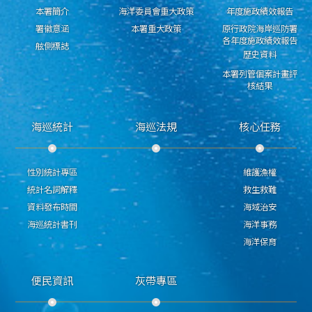
本署簡介
海洋委員會重大政策
年度施政績效報告
署徽意涵
本署重大政策
原行政院海岸巡防署
各年度施政績效報告
舷側標誌
歷史資料
本署列管個案計畫評
核結果
海巡統計
海巡法規
核心任務
性別統計專區
維護漁權
統計名詞解釋
救生救難
資料發布時間
海域治安
海巡統計書刊
海洋事務
海洋保育
便民資訊
灰帶專區